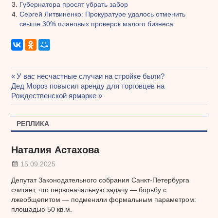
Губернатора просят убрать забор
Сергей Литвиненко: Прокуратуре удалось отменить
свыше 30% плановых проверок малого бизнеса
Предыдущая
У вас несчастные случаи на стройке были?
Навигация
Следующая
Дед Мороз повысил аренду для торговцев на
запись:
запись:
Рождественской ярмарке
по
записям
РЕПЛИКА
Наталия Астахова
15.09.2025
Депутат Законодательного собрания Санкт-Петербурга
считает, что первоначальную задачу — борьбу с
лжеобщепитом — подменили формальным параметром:
площадью 50 кв.м.