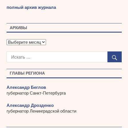
полный архив журнала
АРХИВЫ
А
р
х
и
в
ы
ГЛАВЫ РЕГИОНА
Александр Беглов
губернатор Санкт-Петербурга
Александр Дрозденко
губернатор Ленинградской области