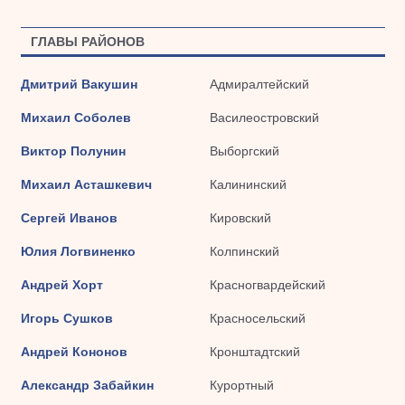
ГЛАВЫ РАЙОНОВ
Дмитрий Вакушин
Адмиралтейский
Михаил Соболев
Василеостровский
Виктор Полунин
Выборгский
Михаил Асташкевич
Калининский
Сергей Иванов
Кировский
Юлия Логвиненко
Колпинский
Андрей Хорт
Красногвардейский
Игорь Сушков
Красносельский
Андрей Кононов
Кронштадтский
Александр Забайкин
Курортный