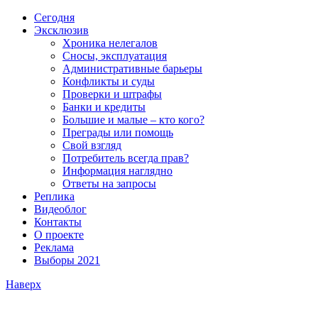
Сегодня
Эксклюзив
Хроника нелегалов
Сносы, эксплуатация
Административные барьеры
Конфликты и суды
Проверки и штрафы
Банки и кредиты
Большие и малые – кто кого?
Преграды или помощь
Свой взгляд
Потребитель всегда прав?
Информация наглядно
Ответы на запросы
Реплика
Видеоблог
Контакты
О проекте
Реклама
Выборы 2021
Наверх