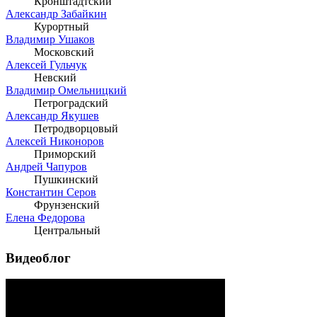
Кронштадтский
Александр Забайкин
Курортный
Владимир Ушаков
Московский
Алексей Гульчук
Невский
Владимир Омельницкий
Петроградский
Александр Якушев
Петродворцовый
Алексей Никоноров
Приморский
Андрей Чапуров
Пушкинский
Константин Серов
Фрунзенский
Елена Федорова
Центральный
Видеоблог