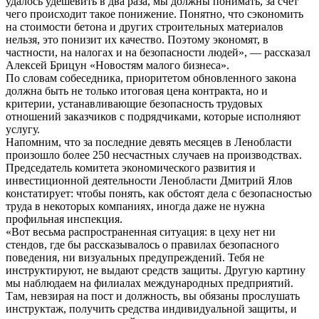
удалось удешевить в два раза, мы должны понимать, за счет
чего происходит такое понижение. Понятно, что сэкономить
на стоимости бетона и других строительных материалов
нельзя, это понизит их качество. Поэтому экономят, в
частности, на налогах и на безопасности людей», — рассказал
Алексей Брицун «Новостям малого бизнеса».
По словам собеседника, приоритетом обновленного закона
должна быть не только итоговая цена контракта, но и
критерии, устанавливающие безопасность трудовых
отношений заказчиков с подрядчиками, которые исполняют
услугу.
Напомним, что за последние девять месяцев в Ленобласти
произошло более 250 несчастных случаев на производствах.
Председатель комитета экономического развития и
инвестиционной деятельности Ленобласти Дмитрий Ялов
констатирует: чтобы понять, как обстоят дела с безопасностью
труда в некоторых компаниях, иногда даже не нужна
профильная инспекция.
«Вот весьма распространенная ситуация: в цеху нет ни
стендов, где бы рассказывалось о правилах безопасного
поведения, ни визуальных предупреждений. Тебя не
инструктируют, не выдают средств защиты. Другую картину
мы наблюдаем на филиалах международных предприятий.
Там, невзирая на пост и должность, вы обязаны прослушать
инструктаж, получить средства индивидуальной защиты, и