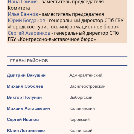
Нана Гвичия
- заместитель председателя
Комитета
Илья Баннов
- заместитель председателя
Юрий Богданов
- генеральный директор СПб ГБУ
«Городское туристско-информационное бюро»
Сергей Азаренков
- генеральный директор СПб
ГБУ «Конгрессно-выставочное бюро»
ГЛАВЫ РАЙОНОВ
Дмитрий Вакушин
Адмиралтейский
Михаил Соболев
Василеостровский
Виктор Полунин
Выборгский
Михаил Асташкевич
Калининский
Сергей Иванов
Кировский
Юлия Логвиненко
Колпинский