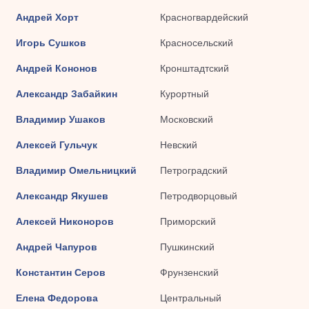
Андрей Хорт
Красногвардейский
Игорь Сушков
Красносельский
Андрей Кононов
Кронштадтский
Александр Забайкин
Курортный
Владимир Ушаков
Московский
Алексей Гульчук
Невский
Владимир Омельницкий
Петроградский
Александр Якушев
Петродворцовый
Алексей Никоноров
Приморский
Андрей Чапуров
Пушкинский
Константин Серов
Фрунзенский
Елена Федорова
Центральный