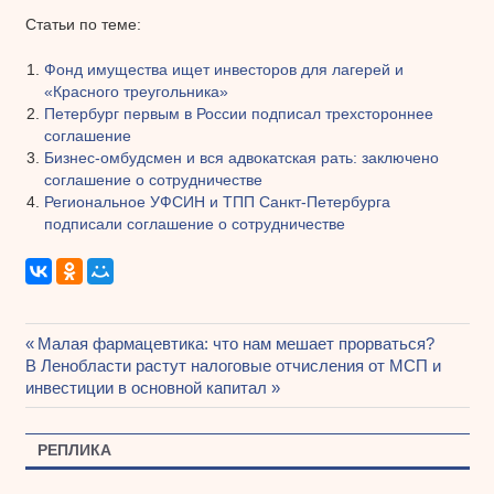
Статьи по теме:
Фонд имущества ищет инвесторов для лагерей и
«Красного треугольника»
Петербург первым в России подписал трехстороннее
соглашение
Бизнес-омбудсмен и вся адвокатская рать: заключено
соглашение о сотрудничестве
Региональное УФСИН и ТПП Санкт-Петербурга
подписали соглашение о сотрудничестве
Предыдущая
Малая фармацевтика: что нам мешает прорваться?
Навигация
Следующая
В Ленобласти растут налоговые отчисления от МСП и
запись:
запись:
инвестиции в основной капитал
по
записям
РЕПЛИКА