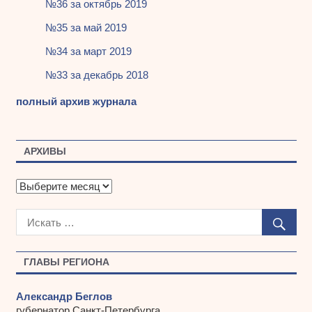
№36 за октябрь 2019
№35 за май 2019
№34 за март 2019
№33 за декабрь 2018
полный архив журнала
АРХИВЫ
А
р
х
и
в
ы
ГЛАВЫ РЕГИОНА
Александр Беглов
губернатор Санкт-Петербурга