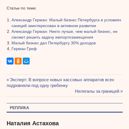
Статьи по теме:
Александр Герман: Малый бизнес Петербурга в условиях
санкций заинтересован в активном развитии
Александр Герман: Никто лучше, чем малый бизнес, не
сможет решить задачу импортозамещения
Малый бизнес дал Петербургу 30% доходов
Герман Греф
Предыдущая
Эксперт: В вопросе новых кассовых аппаратов всех
Навигация
подровняли под одну гребенку
запись:
Следующая
Нелегалы за границей
по
запись:
записям
РЕПЛИКА
Наталия Астахова