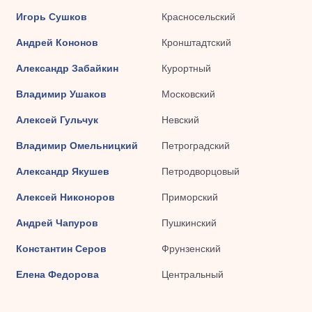
Игорь Сушков
Красносельский
Андрей Кононов
Кронштадтский
Александр Забайкин
Курортный
Владимир Ушаков
Московский
Алексей Гульчук
Невский
Владимир Омельницкий
Петроградский
Александр Якушев
Петродворцовый
Алексей Никоноров
Приморский
Андрей Чапуров
Пушкинский
Константин Серов
Фрунзенский
Елена Федорова
Центральный