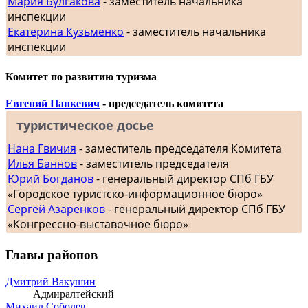
Мария Булгакова
- заместитель начальника
инспекции
Екатерина Кузьменко
- заместитель начальника
инспекции
Комитет по развитию туризма
Евгений Панкевич
- председатель комитета
туристическое досье
Нана Гвичия
- заместитель председателя Комитета
Илья Баннов
- заместитель председателя
Юрий Богданов
- генеральный директор СПб ГБУ
«Городское туристско-информационное бюро»
Сергей Азаренков
- генеральный директор СПб ГБУ
«Конгрессно-выставочное бюро»
Главы районов
Дмитрий Вакушин
Адмиралтейский
Михаил Соболев