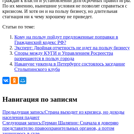
граждан к власти и установлении долгосрочных правил игры.
По их мнению, нынешние условия не позволят справиться с
кризисом. И хотя он и на пользу бизнесу, но длительная
стагнация ни к чему хорошему не приведет.
Статьи по теме:
Кому на пользу пойдут предложенные поправки в
Гражданский кодекс РФ?
Эксперт: Двойная отчетность не идет на пользу бизнесу
Споры между КУГИ и Управлением Росреестра
разрешаются в пользу города
Накануне уикенда в Петербурге состоялось заседание
Столыпинского клуба
Навигация по записям
Предыдущая запись:
Страна выходит из кризиса, но доходы
населения падают
Следующая запись:
Герман Шаляпин: Сначала я доверяю
представителю правоохранительных органов, а потом
защищаюсь в суде