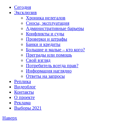
Сегодня
Эксклюзив
Хроника нелегалов
Сносы, эксплуатация
Административные барьеры
Конфликты и суды
Проверки и штрафы
Банки и кредиты
Большие и малые – кто кого?
Преграды или помощь
Свой взгляд
Потребитель всегда прав?
Информация наглядно
Ответы на запросы
Реплика
Видеоблог
Контакты
О проекте
Реклама
Выборы 2021
Наверх