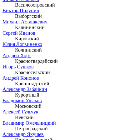
Василеостровский
Виктор Полунин
Выборгский
Михаил Асташкевич
Калининский
Сергей Иванов
Кировский
Юлия Логвиненко
Колпинский
Андрей Хорт
Красногвардейский
Игорь Сушков
Красносельский
Андрей Кононов
Кронштадтский
Александр Забайкин
Курортный
Владимир Ушаков
Московский
Алексей Гульчук
Невский
Владимир Омельницкий
Петроградский
Александр Якушев
Петродворцовый