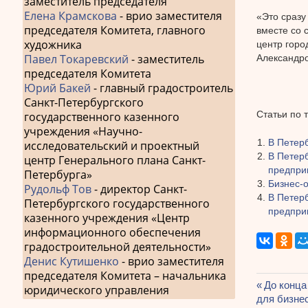
заместитель председателя
Елена Крамскова
- врио заместителя
«Это сразу
председателя Комитета, главного
вместе со 
художника
центр горо
Павел Токаревский
- заместитель
Александро
председателя Комитета
Юрий Бакей
- главный градостроитель
Санкт-Петербургского
Статьи по 
государственного казенного
учреждения «Научно-
В Петер
исследовательский и проектный
В Петер
центр Генерального плана Санкт-
предпри
Петербурга»
Бизнес-
Рудольф Тов
- директор Санкт-
В Петер
Петербургского государственного
предпри
казенного учреждения «Центр
информационного обеспечения
градостроительной деятельности»
Денис Кутишенко
- врио заместителя
председателя Комитета – начальника
Предыду
До конца
юридического управления
Навиг
для бизне
запись: