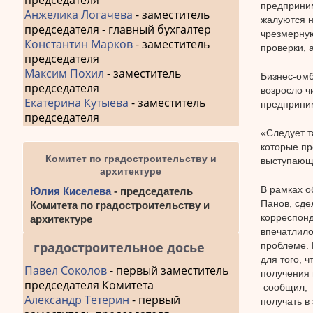
председателя
предприни
Анжелика Логачева
- заместитель
жалуются н
председателя - главный бухгалтер
чрезмерную
Константин Марков
- заместитель
проверки, 
председателя
Максим Похил
- заместитель
Бизнес-омб
председателя
возросло ч
Екатерина Кутыева
- заместитель
предприни
председателя
«Следует т
которые пр
Комитет по градостроительству и
выступающ
архитектуре
В рамках о
Юлия Киселева
- председатель
Панов, сде
Комитета по градостроительству и
корреспонд
архитектуре
впечатлило
градостроительное досье
проблеме. 
для того, 
Павел Соколов
- первый заместитель
получения 
председателя Комитета
сообщил, ч
Александр Тетерин
- первый
получать в