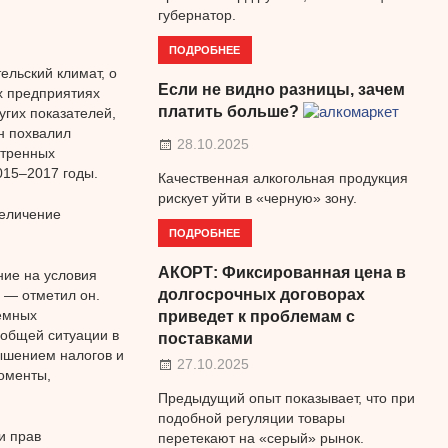
губернатор.
ПОДРОБНЕЕ
льский климат, о
Если не видно разницы, зачем
х предприятиях
платить больше?
угих показателей,
н похвалил
28.10.2025
отренных
015–2017 годы.
Качественная алкогольная продукция
рискует уйти в «черную» зону.
величение
ПОДРОБНЕЕ
АКОРТ: Фиксированная цена в
ние на условия
долгосрочных договорах
, — отметил он.
емных
приведет к проблемам с
 общей ситуации в
поставками
вышением налогов и
27.10.2025
оменты,
Предыдущий опыт показывает, что при
подобной регуляции товары
и прав
перетекают на «серый» рынок.