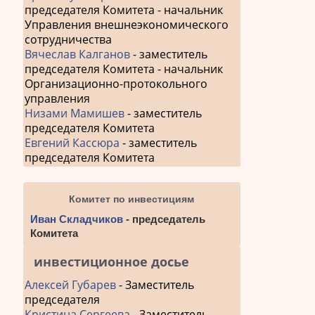
председателя Комитета - начальник
Управления внешнеэкономического
сотрудничества
Вячеслав Калганов
- заместитель
председателя Комитета - начальник
Организационно-протокольного
управления
Низами Мамишев
- заместитель
председателя Комитета
Евгений Кассюра
- заместитель
председателя Комитета
Комитет по инвестициям
Иван Складчиков
- председатель
Комитета
инвестиционное досье
Алексей Губарев
- Заместитель
председателя
Кристина Сергеева
- Заместитель