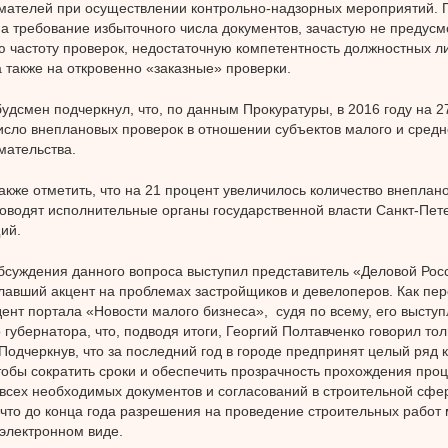
мателей при осуществлении контрольно-надзорных мероприятий.
а требование избыточного числа документов, зачастую не предусм
 частоту проверок, недостаточную компетентность должностных л
а также на откровенно «заказные» проверки.
удсмен подчеркнул, что, по данным Прокуратуры, в 2016 году на 2
исло внеплановых проверок в отношении субъектов малого и средн
мательства.
акже отметить, что на 21 процент увеличилось количество внеплан
оводят исполнительные органы государственной власти Санкт-Пет
ий.
бсуждения данного вопроса выступил представитель «Деловой Рос
лавший акцент на проблемах застройщиков и девелоперов. Как пе
ент портала «Новости малого бизнеса», судя по всему, его выступ
 губернатора, что, подводя итоги, Георгий Полтавченко говорил тол
Подчеркнув, что за последний год в городе предпринят целый ряд 
чтобы сократить сроки и обеспечить прозрачность прохождения про
всех необходимых документов и согласований в строительной сфе
то до конца года разрешения на проведение строительных работ 
 электронном виде.