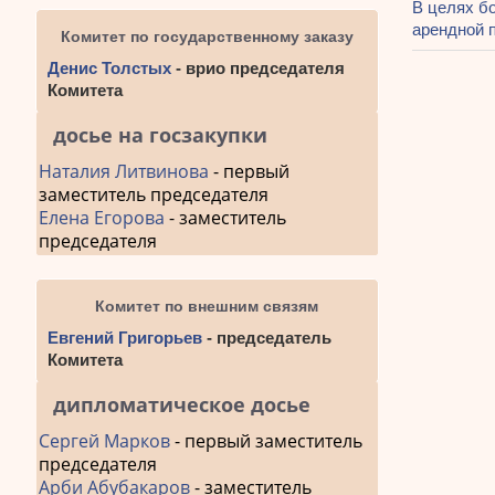
Следующа
В целях б
по
запись:
арендной 
Комитет по государственному заказу
запис
Денис Толстых
- врио председателя
Комитета
досье на госзакупки
Наталия Литвинова
- первый
заместитель председателя
Елена Егорова
- заместитель
председателя
Комитет по внешним связям
Евгений Григорьев
- председатель
Комитета
дипломатическое досье
Сергей Марков
- первый заместитель
председателя
Арби Абубакаров
- заместитель