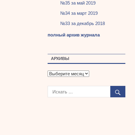
№35 за май 2019
№34 за март 2019
№33 за декабрь 2018
полный архив журнала
АРХИВЫ
А
р
х
и
в
ы