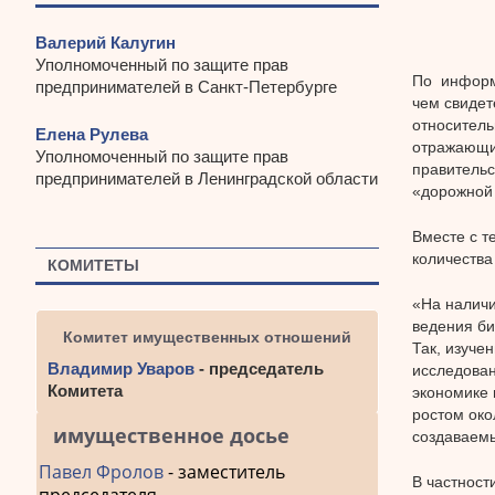
Валерий Калугин
Уполномоченный по защите прав
По информа
предпринимателей в Санкт-Петербурге
чем свидет
относитель
Елена Рулева
отражающих
Уполномоченный по защите прав
правительс
предпринимателей в Ленинградской области
«дорожной 
Вместе с т
количества
КОМИТЕТЫ
«На наличи
ведения би
Комитет имущественных отношений
Так, изуче
Владимир Уваров
- председатель
исследован
Комитета
экономике 
ростом ок
имущественное досье
создаваемы
Павел Фролов
- заместитель
В частност