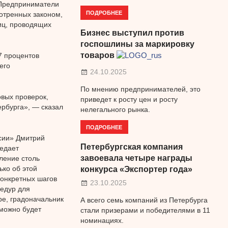
 Предприниматели
ПОДРОБНЕЕ
отренных законом,
иц, проводящих
Бизнес выступил против
госпошлины за маркировку
товаров
7 процентов
его
24.10.2025
По мнению предпринимателей, это
овых проверок,
приведет к росту цен и росту
ербурга», — сказал
нелегального рынка.
ПОДРОБНЕЕ
сии» Дмитрий
Петербургская компания
редает
завоевала четыре награды
ление столь
ько об этой
конкурса «Экспортер года»
конкретных шагов
23.10.2025
цедур для
ре, градоначальник
А всего семь компаний из Петербурга
можно будет
стали призерами и победителями в 11
номинациях.