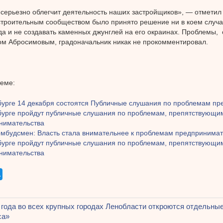
 серьезно облегчит деятельность наших застройщиков», — отметил 
строительным сообществом было принято решение ни в коем случа
да и не создавать каменных джунглей на его окраинах. Проблемы,
м Абросимовым, градоначальник никак не прокомментировал.
теме:
бурге 14 декабря состоятся Публичные слушания по проблемам пр
бурге пройдут публичные слушания по проблемам, препятствующи
нимательства
омбудсмен: Власть стала внимательнее к проблемам предпринима
бурге пройдут публичные слушания по проблемам, препятствующи
нимательства
щая
 года во всех крупных городах Ленобласти откроются отдельн
ация
са»