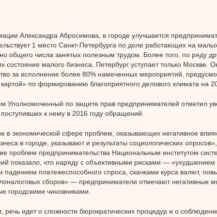
ции Александра Абросимова, в городе улучшается предпринимате
ельствует 1 место Санкт-Петербурга по доле работающих на малы
но общего числа занятых полезным трудом. Более того, по ряду др
 состояние малого бизнеса, Петербург уступает только Москве. О
тво за исполнение более 80% намеченных мероприятий, предусм
картой» по формированию благоприятного делового климата на 2
ем Уполномоченный по защите прав предпринимателей отметил у
 поступивших к нему в 2016 году обращений.
е в экономической сфере проблем, оказывающих негативное влия
знеса в городе, указывают и результаты социологических опросов»
ние проблем предпринимательства Национальным институтом сист
ий показало, что наряду с объективными рисками — «ухудшением
и падением платежеспособного спроса, скачками курса валют, по
олоналоговых сборов» — предприниматели отмечают негативные м
е городскими чиновниками.
и, речь идет о сложности бюрократических процедур и о соблюдени