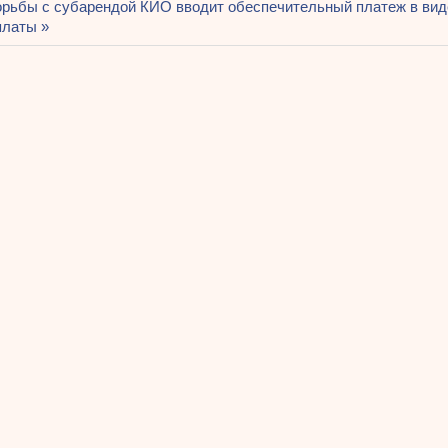
я
орьбы с субарендой КИО вводит обеспечительный платеж в вид
платы
ям