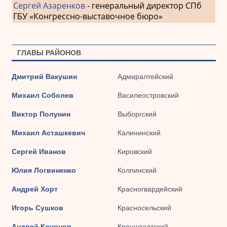
Сергей Азаренков
- генеральный директор СПб
ГБУ «Конгрессно-выставочное бюро»
ГЛАВЫ РАЙОНОВ
Дмитрий Вакушин
Адмиралтейский
Михаил Соболев
Василеостровский
Виктор Полунин
Выборгский
Михаил Асташкевич
Калининский
Сергей Иванов
Кировский
Юлия Логвиненко
Колпинский
Андрей Хорт
Красногвардейский
Игорь Сушков
Красносельский
Андрей Кононов
Кронштадтский