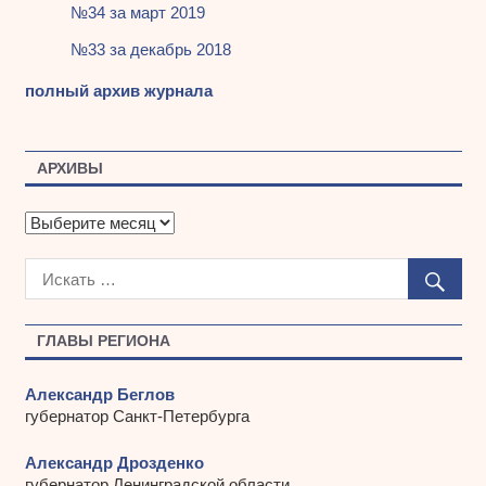
№34 за март 2019
№33 за декабрь 2018
полный архив журнала
АРХИВЫ
А
р
х
и
в
ы
ГЛАВЫ РЕГИОНА
Александр Беглов
губернатор Санкт-Петербурга
Александр Дрозденко
губернатор Ленинградской области