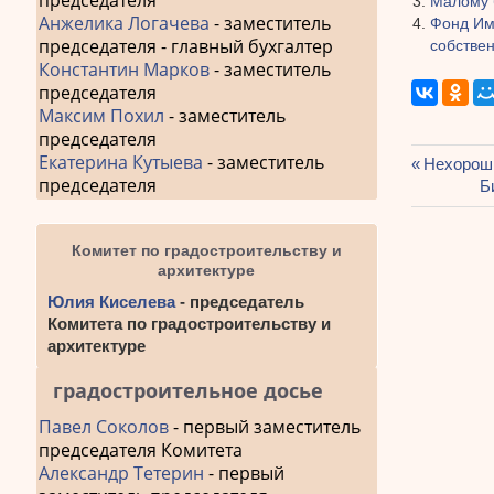
председателя
Малому 
Анжелика Логачева
- заместитель
Фонд Иму
председателя - главный бухгалтер
собстве
Константин Марков
- заместитель
председателя
Максим Похил
- заместитель
председателя
Екатерина Кутыева
- заместитель
Предыду
Нехорош
председателя
Навиг
запись:
С
Б
з
по
Комитет по градостроительству и
запис
архитектуре
Юлия Киселева
- председатель
Комитета по градостроительству и
архитектуре
градостроительное досье
Павел Соколов
- первый заместитель
председателя Комитета
Александр Тетерин
- первый