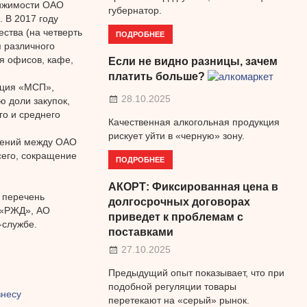
вижимости ОАО
губернатор.
 В 2017 году
ства (на четверть
ПОДРОБНЕЕ
 различного
я офисов, кафе,
Если не видно разницы, зачем
платить больше?
ация «МСП»,
28.10.2025
 доли закупок,
о и среднего
Качественная алкогольная продукция
рискует уйти в «черную» зону.
шений между ОАО
сего, сокращение
ПОДРОБНЕЕ
АКОРТ: Фиксированная цена в
 перечень
долгосрочных договорах
 «РЖД», АО
приведет к проблемам с
-службе.
поставками
27.10.2025
Предыдущий опыт показывает, что при
подобной регуляции товары
знесу
перетекают на «серый» рынок.