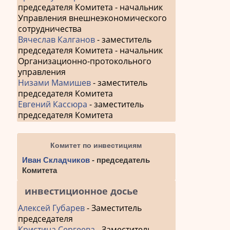
председателя Комитета - начальник
Управления внешнеэкономического
сотрудничества
Вячеслав Калганов
- заместитель
председателя Комитета - начальник
Организационно-протокольного
управления
Низами Мамишев
- заместитель
председателя Комитета
Евгений Кассюра
- заместитель
председателя Комитета
Комитет по инвестициям
Иван Складчиков
- председатель
Комитета
инвестиционное досье
Алексей Губарев
- Заместитель
председателя
Кристина Сергеева
- Заместитель