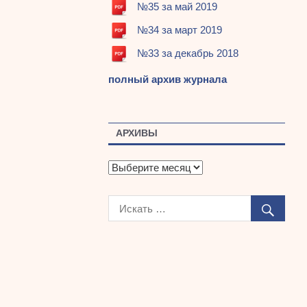
№35 за май 2019
№34 за март 2019
№33 за декабрь 2018
полный архив журнала
АРХИВЫ
А
р
х
и
в
ы