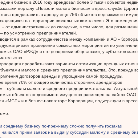
едний бизнес в 2016 году арендовал более 3 тысяч объектов нед
сказали порталу «Новости малого бизнеса» в пресс-службе Дороги.
отова предоставить в аренду еще 756 объектов недвижимого имуще
аходящихся на территории вокзальных комплексов. Это помещения
 – от административных до складских, в том числе, для размещени
 – по усмотрению предпринимателей.
водится в рамках сотрудничества между компанией и АО «Корпор
едусматривает проведение совместных мероприятий по увеличению
емых ОАО «РЖД» и его дочерними обществами, у субъектов малог
мательства.
орпорация прорабатывают варианты оптимизации арендных отно
бъектами малого и среднего предпринимательства. Это, прежде в
ормления договоров аренды и упрощение самой процедуры.
е время 70% от общего количества сторонних арендаторов
– субъекты малого и среднего предпринимательства. Актуальный
уемых объектов недвижимого имущества размещен на сайтах ОАО
я «МСП» и в Бизнес-навигаторе Корпорации, подчеркнули в пресс
теме:
и среднему бизнесу по-прежнему сложно получить госзаказ
 начался прием заявок на выдачу субсидий малому и среднему би