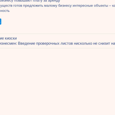
бизнесу повышают плату за аренду
ществ готов предложить малому бизнесу интересные объекты – как 
нность
щая
ие киоски
ация
ледующая
изнесмен: Введение проверочных листов нисколько не снизит на
апись:
ям