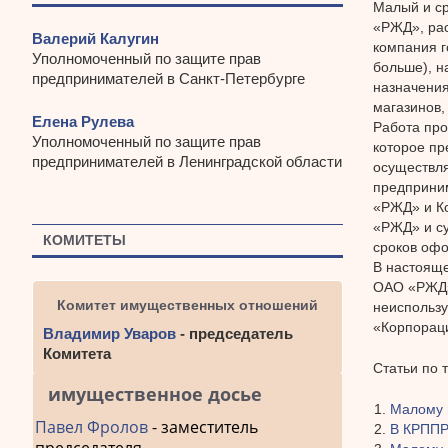
Малый и ср
«РЖД», рас
Валерий Калугин
компания г
Уполномоченный по защите прав
больше), н
предпринимателей в Санкт-Петербурге
назначения
магазинов,
Елена Рулева
Работа про
Уполномоченный по защите прав
которое пр
предпринимателей в Ленинградской области
осуществля
предприни
«РЖД» и К
«РЖД» и су
КОМИТЕТЫ
сроков оф
В настояще
ОАО «РЖД» 
Комитет имущественных отношений
неиспольз
«Корпораци
Владимир Уваров
- председатель
Комитета
Статьи по 
имущественное досье
Малому 
Павел Фролов
- заместитель
В КРППР