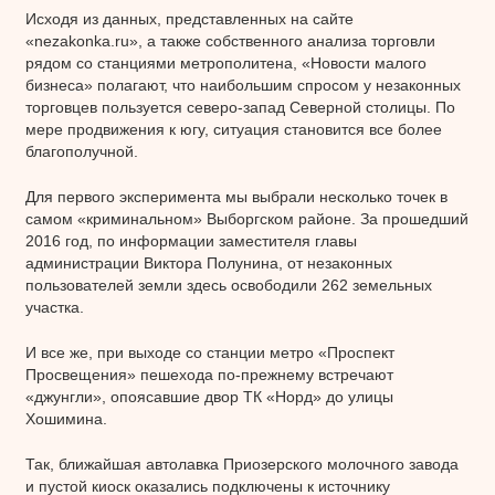
Исходя из данных, представленных на сайте
«nezakonka.ru», а также собственного анализа торговли
рядом со станциями метрополитена, «Новости малого
бизнеса» полагают, что наибольшим спросом у незаконных
торговцев пользуется северо-запад Северной столицы. По
мере продвижения к югу, ситуация становится все более
благополучной.
Для первого эксперимента мы выбрали несколько точек в
самом «криминальном» Выборгском районе. За прошедший
2016 год, по информации заместителя главы
администрации Виктора Полунина, от незаконных
пользователей земли здесь освободили 262 земельных
участка.
И все же, при выходе со станции метро «Проспект
Просвещения» пешехода по-прежнему встречают
«джунгли», опоясавшие двор ТК «Норд» до улицы
Хошимина.
Так, ближайшая автолавка Приозерского молочного завода
и пустой киоск оказались подключены к источнику