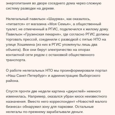
энергопитания во дворе соседнего дома через сложную
систему разводки на дереве.
Нелегальный павильон «Шаурма», как оказалось,
«питается» от магазина «Моя Семья», а общественный
туалет, не отмеченный в РГИС, подключился к жилому дому.
Павильон «Грузинская пекарня», где согласно РГИС должны
торговать прессой, соединили с разводкой с пятью НТО на
улице Хошимина (из них в РГИС упомянуты лишь два
объекта). Все они берут электричество на опорах
контактной сети рядом с остановкой общественного
транспорта.
О работе нелегальных НТО мы проинформировали портал
«Наш Санкт-Петербург» и администрацию Выборгского
района.
Спустя прочти две недели картина «джунглей» немного
изменилась. Например, оказался убран киоск неизвестного
назначения. Вместо него корреспондент «Новостей малого
бизнеса» обнаружил зону для парковки. Остальные
нелегалы по-прежнему зарабатывали деньги.