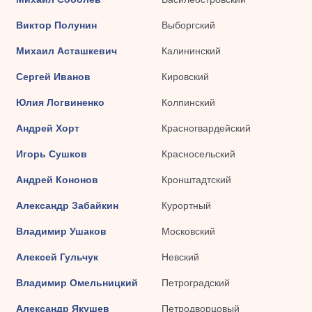
Виктор Полунин
Выборгский
Михаил Асташкевич
Калининский
Сергей Иванов
Кировский
Юлия Логвиненко
Колпинский
Андрей Хорт
Красногвардейский
Игорь Сушков
Красносельский
Андрей Кононов
Кронштадтский
Александр Забайкин
Курортный
Владимир Ушаков
Московский
Алексей Гульчук
Невский
Владимир Омельницкий
Петроградский
Александр Якушев
Петродворцовый