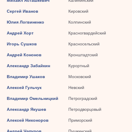
Михаил Асташкевич
Калининский
Сергей Иванов
Кировский
Юлия Логвиненко
Колпинский
Андрей Хорт
Красногвардейский
Игорь Сушков
Красносельский
Андрей Кононов
Кронштадтский
Александр Забайкин
Курортный
Владимир Ушаков
Московский
Алексей Гульчук
Невский
Владимир Омельницкий
Петроградский
Александр Якушев
Петродворцовый
Алексей Никоноров
Приморский
Андрей Чапуров
Пушкинский