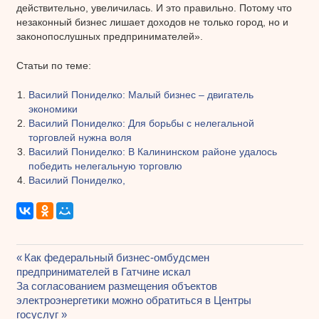
действительно, увеличилась. И это правильно. Потому что
незаконный бизнес лишает доходов не только город, но и
законопослушных предпринимателей».
Статьи по теме:
Василий Пониделко: Малый бизнес – двигатель
экономики
Василий Пониделко: Для борьбы с нелегальной
торговлей нужна воля
Василий Пониделко: В Калининском районе удалось
победить нелегальную торговлю
Василий Пониделко,
Предыдущая
Как федеральный бизнес-омбудсмен
Навигация
предпринимателей в Гатчине искал
запись:
Следующая
За согласованием размещения объектов
по
запись:
электроэнергетики можно обратиться в Центры
записям
госуслуг