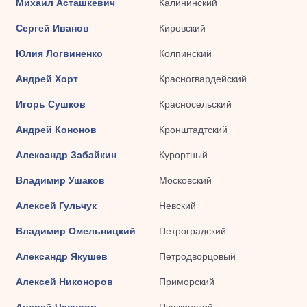
Михаил Асташкевич
Калининский
Сергей Иванов
Кировский
Юлия Логвиненко
Колпинский
Андрей Хорт
Красногвардейский
Игорь Сушков
Красносельский
Андрей Кононов
Кронштадтский
Александр Забайкин
Курортный
Владимир Ушаков
Московский
Алексей Гульчук
Невский
Владимир Омельницкий
Петроградский
Александр Якушев
Петродворцовый
Алексей Никоноров
Приморский
Андрей Чапуров
Пушкинский