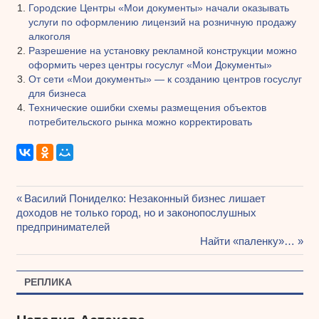
Городские Центры «Мои документы» начали оказывать
услуги по оформлению лицензий на розничную продажу
алкоголя
Разрешение на установку рекламной конструкции можно
оформить через центры госуслуг «Мои Документы»
От сети «Мои документы» — к созданию центров госуслуг
для бизнеса
Технические ошибки схемы размещения объектов
потребительского рынка можно корректировать
Предыдущая
Василий Пониделко: Незаконный бизнес лишает
Навигация
доходов не только город, но и законопослушных
запись:
предпринимателей
по
Следующая
Найти «паленку»…
записям
запись:
РЕПЛИКА