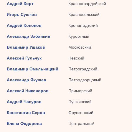
Андрей Хорт
Красногвардейский
Игорь Сушков
Красносельский
Андрей Кононов
Кронштадтский
Александр Забайкин
Курортный
Владимир Ушаков
Московский
Алексей Гульчук
Невский
Владимир Омельницкий
Петроградский
Александр Якушев
Петродворцовый
Алексей Никоноров
Приморский
Андрей Чапуров
Пушкинский
Константин Серов
Фрунзенский
Елена Федорова
Центральный