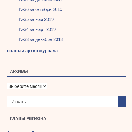
№36 за октябрь 2019
№35 за май 2019
№34 за март 2019
№33 за декабрь 2018
полный архив журнала
АРХИВЫ
А
р
х
и
в
ы
ГЛАВЫ РЕГИОНА