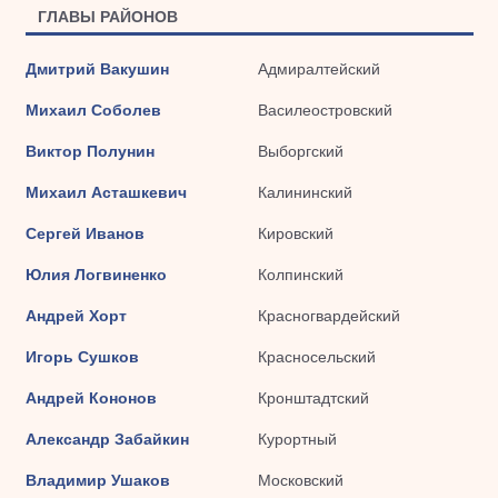
ГЛАВЫ РАЙОНОВ
Дмитрий Вакушин
Адмиралтейский
Михаил Соболев
Василеостровский
Виктор Полунин
Выборгский
Михаил Асташкевич
Калининский
Сергей Иванов
Кировский
Юлия Логвиненко
Колпинский
Андрей Хорт
Красногвардейский
Игорь Сушков
Красносельский
Андрей Кононов
Кронштадтский
Александр Забайкин
Курортный
Владимир Ушаков
Московский