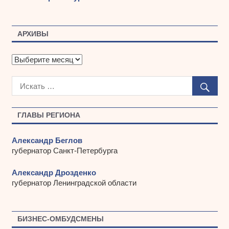
АРХИВЫ
А
р
х
и
в
ы
ГЛАВЫ РЕГИОНА
Александр Беглов
губернатор Санкт-Петербурга
Александр Дрозденко
губернатор Ленинградской области
БИЗНЕС-ОМБУДСМЕНЫ