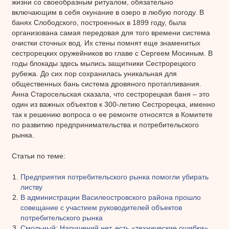
жизни со своеобразным ритуалом, обязательно
включающим в себя окунание в озеро в любую погоду. В
банях Слободского, построенных в 1899 году, была
организована самая передовая для того времени система
очистки сточных вод. Их стены помнят еще знаменитых
сестрорецких оружейников во главе с Сергеем Мосиным. В
годы блокады здесь мылись защитники Сестрорецкого
рубежа. До сих пор сохранилась уникальная для
общественных бань система дровяного протапливания.
Анна Старосельская сказала, что сестрорецкая баня – это
один из важных объектов к 300-летию Сестрорецка, именно
так к решению вопроса о ее ремонте относятся в Комитете
по развитию предпринимательства и потребительского
рынка.
Статьи по теме:
Предприятия потребительского рынка помогли убирать
листву
В администрации Василеостровского района прошло
совещание с участием руководителей объектов
потребительского рынка
Смольный: Нарушений нет, есть «технические ошибки»