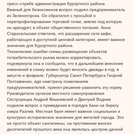
пресс-службе администрации Курортного района.
Важный для бизнесменов вопрос поднял предприниматель
из Зеленогорска. Он обратился с просьбой о
перепрофилировании торговой точки, землю под которую
он арендует, в объект общественного питания. Анна
Старосельская ответила, что расширение сети кафе,
работающих в доступной ценовой категории, имеет важное
значение для Курортного района.
Технические ошибки схемы размещения объектов
потребительского рынка можно корректировать,
подчеркнула она и сообщила, что в дальнейшем внесение
изменений в схему можно будет вносить дважды в год: в
августе и феврале. Губернатор Санкт-Петербурга Георгий
Полтавченко, идя навстречу пожеланиям
предпринимателей, принял решение узаконить эту норму.
Руководители органов местного самоуправления
Сестрорецка Андрей Вишневский и Дмитрий Воднев
подняли вопрос о приведении в порядок бани на берегу
озера Разлив. Местная баня имеет важное социальное и
культурно-историческое значение для жителей города. Это
не просто объект сангигиены, на протяжении многих
десятилетий прошлого века она являлась центром дачной