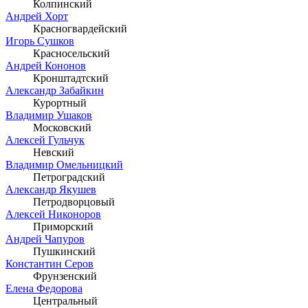
Колпинский
Андрей Хорт
Красногвардейский
Игорь Сушков
Красносельский
Андрей Кононов
Кронштадтский
Александр Забайкин
Курортный
Владимир Ушаков
Московский
Алексей Гульчук
Невский
Владимир Омельницкий
Петроградский
Александр Якушев
Петродворцовый
Алексей Никоноров
Приморский
Андрей Чапуров
Пушкинский
Константин Серов
Фрунзенский
Елена Федорова
Центральный