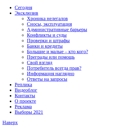
Сегодня
Эксклюзив
Хроника нелегалов
Сносы, эксплуатация
Административные барьеры
Конфликты и суды
Проверки и штрафы
Банки и кредиты
Большие и малые – кто кого?
Преграды или помощь
Свой взгляд
Потребитель всегда прав?
Информация наглядно
Ответы на запросы
Реплика
Видеоблог
Контакты
О проекте
Реклама
Выборы 2021
Наверх