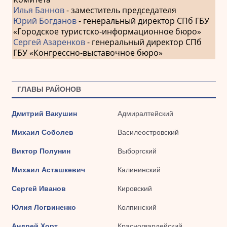
Илья Баннов
- заместитель председателя
Юрий Богданов
- генеральный директор СПб ГБУ
«Городское туристско-информационное бюро»
Сергей Азаренков
- генеральный директор СПб
ГБУ «Конгрессно-выставочное бюро»
ГЛАВЫ РАЙОНОВ
Дмитрий Вакушин
Адмиралтейский
Михаил Соболев
Василеостровский
Виктор Полунин
Выборгский
Михаил Асташкевич
Калининский
Сергей Иванов
Кировский
Юлия Логвиненко
Колпинский
Андрей Хорт
Красногвардейский