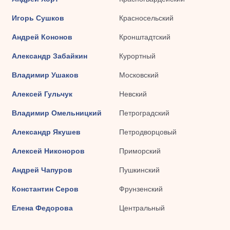
Игорь Сушков
Красносельский
Андрей Кононов
Кронштадтский
Александр Забайкин
Курортный
Владимир Ушаков
Московский
Алексей Гульчук
Невский
Владимир Омельницкий
Петроградский
Александр Якушев
Петродворцовый
Алексей Никоноров
Приморский
Андрей Чапуров
Пушкинский
Константин Серов
Фрунзенский
Елена Федорова
Центральный