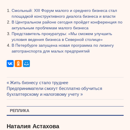
Смольный: XIII Форум малого и среднего бизнеса стал
площадкой конструктивного диалога бизнеса и власти
В Центральном районе сегодня пройдет конференция по
актуальным проблемам малого бизнеса
Представитель прокуратуры: «Мы сможем улучшить
условия ведения бизнеса в Северной столице»
В Петербурге запущена новая программа по лизингу
автотранспорта для малых предприятий
Предыдущая
Жить бизнесу стало труднее
Навигация
Следующая
Предприниматели смогут бесплатно обучиться
запись:
запись:
бухгалтерскому и налоговому учету
по
записям
РЕПЛИКА
Наталия Астахова