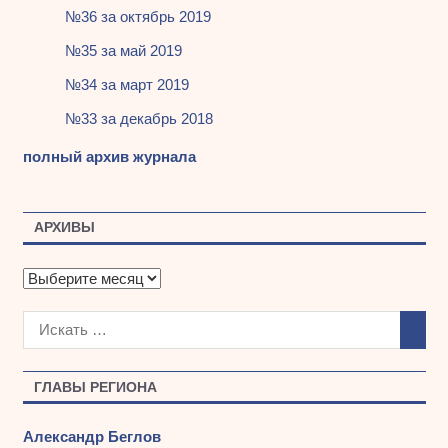
№36 за октябрь 2019
№35 за май 2019
№34 за март 2019
№33 за декабрь 2018
полный архив журнала
АРХИВЫ
А
р
х
и
в
ы
ГЛАВЫ РЕГИОНА
Александр Беглов