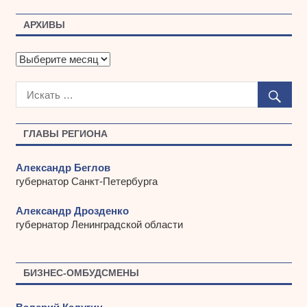
АРХИВЫ
А
р
х
и
в
ы
ГЛАВЫ РЕГИОНА
Александр Беглов
губернатор Санкт-Петербурга
Александр Дрозденко
губернатор Ленинградской области
БИЗНЕС-ОМБУДСМЕНЫ