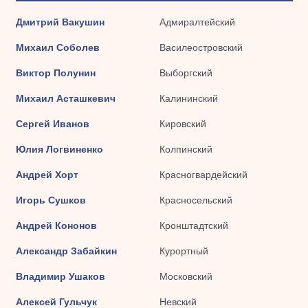
Дмитрий Вакушин
Адмиралтейский
Михаил Соболев
Василеостровский
Виктор Полунин
Выборгский
Михаил Асташкевич
Калининский
Сергей Иванов
Кировский
Юлия Логвиненко
Колпинский
Андрей Хорт
Красногвардейский
Игорь Сушков
Красносельский
Андрей Кононов
Кронштадтский
Александр Забайкин
Курортный
Владимир Ушаков
Московский
Алексей Гульчук
Невский