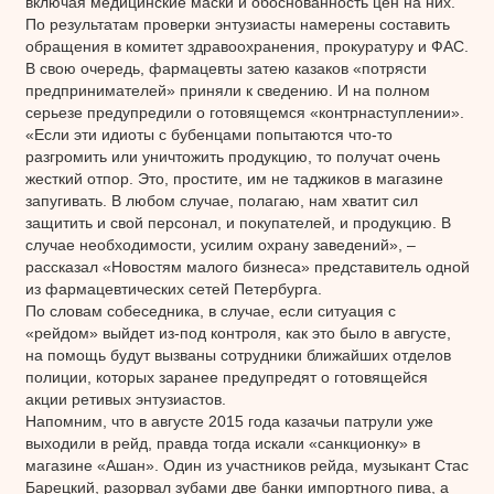
включая медицинские маски и обоснованность цен на них.
По результатам проверки энтузиасты намерены составить
обращения в комитет здравоохранения, прокуратуру и ФАС.
В свою очередь, фармацевты затею казаков «потрясти
предпринимателей» приняли к сведению. И на полном
серьезе предупредили о готовящемся «контрнаступлении».
«Если эти идиоты с бубенцами попытаются что-то
разгромить или уничтожить продукцию, то получат очень
жесткий отпор. Это, простите, им не таджиков в магазине
запугивать. В любом случае, полагаю, нам хватит сил
защитить и свой персонал, и покупателей, и продукцию. В
случае необходимости, усилим охрану заведений», –
рассказал «Новостям малого бизнеса» представитель одной
из фармацевтических сетей Петербурга.
По словам собеседника, в случае, если ситуация с
«рейдом» выйдет из-под контроля, как это было в августе,
на помощь будут вызваны сотрудники ближайших отделов
полиции, которых заранее предупредят о готовящейся
акции ретивых энтузиастов.
Напомним, что в августе 2015 года казачьи патрули уже
выходили в рейд, правда тогда искали «санкционку» в
магазине «Ашан». Один из участников рейда, музыкант Стас
Барецкий, разорвал зубами две банки импортного пива, а