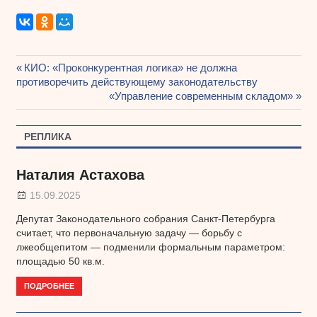
Предыдущая
КИО: «Проконкурентная логика» не должна
Навигация
противоречить действующему законодательству
запись:
Следующая
«Управление современным складом»
по
запись:
записям
РЕПЛИКА
Наталия Астахова
15.09.2025
Депутат Законодательного собрания Санкт-Петербурга
считает, что первоначальную задачу — борьбу с
лжеобщепитом — подменили формальным параметром:
площадью 50 кв.м.
ПОДРОБНЕЕ