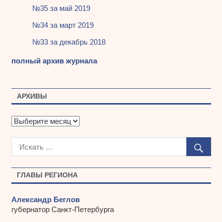
№35 за май 2019
№34 за март 2019
№33 за декабрь 2018
полный архив журнала
АРХИВЫ
А
р
х
и
в
ы
ГЛАВЫ РЕГИОНА
Александр Беглов
губернатор Санкт-Петербурга