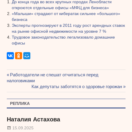
До конца года во всех крупных городах Ленобласти
откроются отдельные офисы «МФЦ для бизнеса»
«Малыши» страдают от кибератак сильнее «большого»
бизнеса
Эксперты прогнозируют в 2011 году рост арендных ставок
на рынке офисной недвижимости на уровне 7 %
Трудовое законодательство легализовало домашние
офисы
Предыдущая
Работодатели не спешат отчитаться перед
Навигация
налоговиками
запись:
Следующая
Как депутаты заботятся о здоровье горожан
по
запись:
записям
РЕПЛИКА
Наталия Астахова
15.09.2025