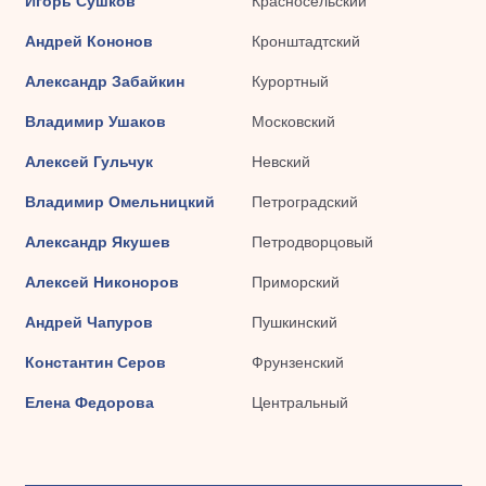
Игорь Сушков
Красносельский
Андрей Кононов
Кронштадтский
Александр Забайкин
Курортный
Владимир Ушаков
Московский
Алексей Гульчук
Невский
Владимир Омельницкий
Петроградский
Александр Якушев
Петродворцовый
Алексей Никоноров
Приморский
Андрей Чапуров
Пушкинский
Константин Серов
Фрунзенский
Елена Федорова
Центральный