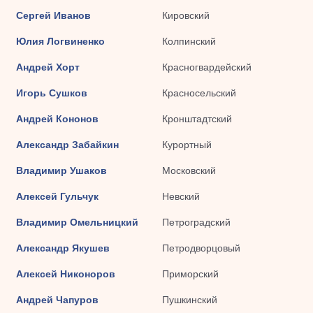
Сергей Иванов
Кировский
Юлия Логвиненко
Колпинский
Андрей Хорт
Красногвардейский
Игорь Сушков
Красносельский
Андрей Кононов
Кронштадтский
Александр Забайкин
Курортный
Владимир Ушаков
Московский
Алексей Гульчук
Невский
Владимир Омельницкий
Петроградский
Александр Якушев
Петродворцовый
Алексей Никоноров
Приморский
Андрей Чапуров
Пушкинский