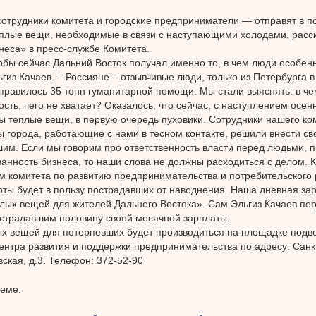
отрудники комитета и городские предприниматели — отправят в 
плые вещи, необходимые в связи с наступающими холодами, расс
неса» в пресс-службе Комитета.
обы сейчас Дальний Восток получал именно то, в чем люди особен
ьгиз Качаев. – Россияне – отзывчивые люди, только из Петербурга 
правилось 35 тонн гуманитарной помощи. Мы стали выяснять: в че
сть, чего не хватает? Оказалось, что сейчас, с наступлением осен
 теплые вещи, в первую очередь пуховики. Сотрудники нашего ко
 города, работающие с нами в тесном контакте, решили внести с
им. Если мы говорим про ответственность власти перед людьми, 
анность бизнеса, то наши слова не должны расходиться с делом. 
м комитета по развитию предпринимательства и потребительского 
ты будет в пользу пострадавших от наводнения. Наша дневная зар
плых вещей для жителей Дальнего Востока». Сам Эльгиз Качаев пе
страдавшим половину своей месячной зарплаты.
х вещей для потерпевших будет производиться на площадке подв
ентра развития и поддержки предпринимательства по адресу: Санкт
ская, д.3. Телефон: 372-52-90
теме: