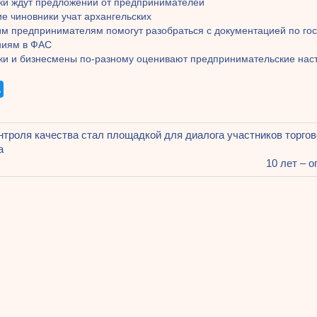
ки ждут предложений от предпринимателей
е чиновники учат архангельских
им предпринимателям помогут разобраться с документацией по гос
иям в ФАС
ки и бизнесмены по-разному оценивают предпринимательские нас
щая
нтроля качества стал площадкой для диалога участников торгов
ация
а
Следующ
10 лет – 
запись:
ям