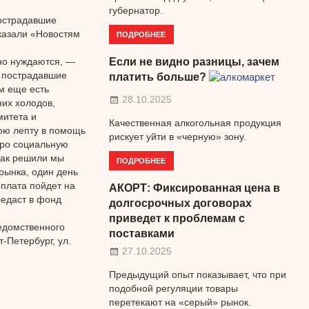
губернатор.
пострадавшие
казали «Новостям
ПОДРОБНЕЕ
но нуждаются, —
Если не видно разницы, зачем
в пострадавшие
платить больше?
м еще есть
28.10.2025
них холодов,
митета и
Качественная алкогольная продукция
вою лепту в помощь
рискует уйти в «черную» зону.
про социальную
Как решили мы
ПОДРОБНЕЕ
рынка, один день
плата пойдет на
АКОРТ: Фиксированная цена в
редаст в фонд
долгосрочных договорах
приведет к проблемам с
едомственного
поставками
-Петербург, ул.
27.10.2025
Предыдущий опыт показывает, что при
подобной регуляции товары
перетекают на «серый» рынок.