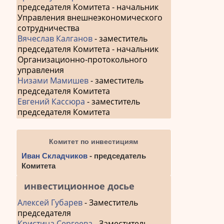
председателя Комитета - начальник
Управления внешнеэкономического
сотрудничества
Вячеслав Калганов
- заместитель
председателя Комитета - начальник
Организационно-протокольного
управления
Низами Мамишев
- заместитель
председателя Комитета
Евгений Кассюра
- заместитель
председателя Комитета
Комитет по инвестициям
Иван Складчиков
- председатель
Комитета
инвестиционное досье
Алексей Губарев
- Заместитель
председателя
Кристина Сергеева
- Заместитель