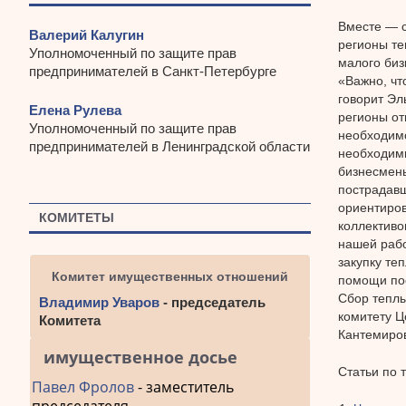
Вместе — с
Валерий Калугин
регионы те
Уполномоченный по защите прав
малого биз
предпринимателей в Санкт-Петербурге
«Важно, чт
говорит Эл
Елена Рулева
регионы от
Уполномоченный по защите прав
необходимо
предпринимателей в Ленинградской области
необходимы
бизнесмены
пострадавш
ориентиров
КОМИТЕТЫ
коллективо
нашей рабо
закупку те
Комитет имущественных отношений
помощи по
Сбор теплы
Владимир Уваров
- председатель
комитету Ц
Комитета
Кантемиров
имущественное досье
Статьи по 
Павел Фролов
- заместитель