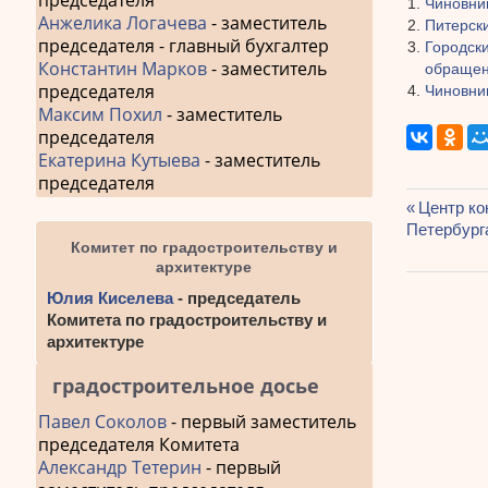
председателя
Чиновни
Анжелика Логачева
- заместитель
Питерски
председателя - главный бухгалтер
Городск
Константин Марков
- заместитель
обращен
председателя
Чиновни
Максим Похил
- заместитель
председателя
Екатерина Кутыева
- заместитель
председателя
Предыду
Центр ко
Навиг
Петербург
запись:
Комитет по градостроительству и
по
архитектуре
запис
Юлия Киселева
- председатель
Комитета по градостроительству и
архитектуре
градостроительное досье
Павел Соколов
- первый заместитель
председателя Комитета
Александр Тетерин
- первый