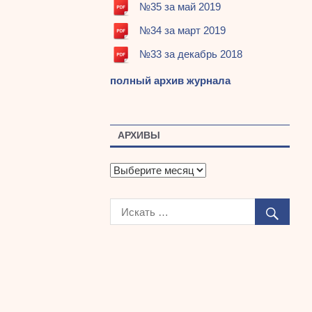
№35 за май 2019
№34 за март 2019
№33 за декабрь 2018
полный архив журнала
АРХИВЫ
А
р
х
и
в
ы