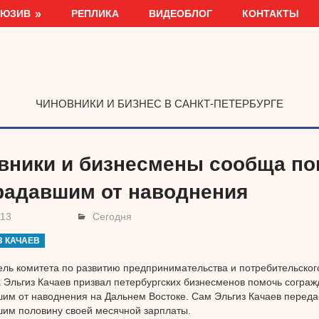
ЛЮЗИВ
РЕПЛИКА
ВИДЕОБЛОГ
КОНТАКТЫ
ЧИНОВНИКИ И БИЗНЕС В САНКТ-ПЕТЕРБУРГЕ
вники и бизнесмены сообща по
радавшим от наводнения
013
Сегодня
З КАЧАЕВ
ль комитета по развитию предпринимательства и потребительског
 Эльгиз Качаев призвал петербургских бизнесменов помочь сограж
им от наводнения на Дальнем Востоке. Сам Эльгиз Качаев перед
им половину своей месячной зарплаты.