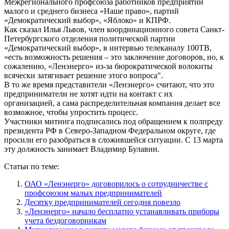
Межрегионального профсоюза работников предприятий
малого и среднего бизнеса «Наше право», партий
«Демократический выбор», «Яблоко» и КПРФ.
Как сказал Илья Львов, член координационного совета Санкт-
Петербургского отделения политической партии
«Демократический выбор», в интервью телеканалу 100ТВ,
«есть возможность решения – это заключение договоров, но, к
сожалению, «Ленэнерго» из-за бюрократической волокиты
всячески затягивает решение этого вопроса".
В то же время представители «Ленэнерго» считают, что это
предприниматели не хотят идти на контакт с их
организацией, а сама распределительная компания делает все
возможное, чтобы упростить процесс.
Участники митинга подписались под обращением к полпреду
президента РФ в Северо-Западном Федеральном округе, где
просили его разобраться в сложившейся ситуации. С 13 марта
эту должность занимает Владимир Булавин.
Статьи по теме:
ОАО «Ленэнерго» договорилось о сотрудничестве с
профсоюзом малых предпринимателей
Десятку предпринимателей сегодня повезло
«Ленэнерго» начало бесплатно устанавливать приборы
учета бездоговорникам