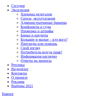
Сегодня
Эксклюзив
Хроника нелегалов
Сносы, эксплуатация
Административные барьеры
Конфликты и суды
Проверки и штрафы
Банки и кредиты
Большие и малые – кто кого?
Преграды или помощь
Свой взгляд
Потребитель всегда прав?
Информация наглядно
Ответы на запросы
Реплика
Видеоблог
Контакты
О проекте
Реклама
Выборы 2021
Наверх