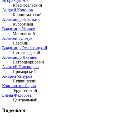
Игорь Сушков
Красносельский
Андрей Кононов
Кронштадтский
Александр Забайкин
Курортный
Владимир Ушаков
Московский
Алексей Гульчук
Невский
Владимир Омельницкий
Петроградский
Александр Якушев
Петродворцовый
Алексей Никоноров
Приморский
Андрей Чапуров
Пушкинский
Константин Серов
Фрунзенский
Елена Федорова
Центральный
Видеоблог