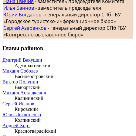
Нана Гвичия
- заместитель председателя Комитета
Илья Баннов
- заместитель председателя
Юрий Богданов
- генеральный директор СПб ГБУ
«Городское туристско-информационное бюро»
Сергей Азаренков
- генеральный директор СПб ГБУ
«Конгрессно-выставочное бюро»
Главы районов
Дмитрий Вакушин
Адмиралтейский
Михаил Соболев
Василеостровский
Виктор Полунин
Выборгский
Михаил Асташкевич
Калининский
Сергей Иванов
Кировский
Юлия Логвиненко
Колпинский
Андрей Хорт
Красногвардейский