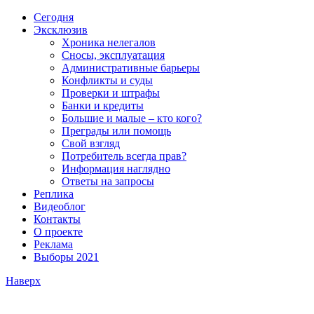
Сегодня
Эксклюзив
Хроника нелегалов
Сносы, эксплуатация
Административные барьеры
Конфликты и суды
Проверки и штрафы
Банки и кредиты
Большие и малые – кто кого?
Преграды или помощь
Свой взгляд
Потребитель всегда прав?
Информация наглядно
Ответы на запросы
Реплика
Видеоблог
Контакты
О проекте
Реклама
Выборы 2021
Наверх