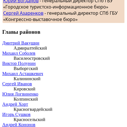
Юрий Богданов
- генеральный директор СПб ГБУ
«Городское туристско-информационное бюро»
Сергей Азаренков
- генеральный директор СПб ГБУ
«Конгрессно-выставочное бюро»
Главы районов
Дмитрий Вакушин
Адмиралтейский
Михаил Соболев
Василеостровский
Виктор Полунин
Выборгский
Михаил Асташкевич
Калининский
Сергей Иванов
Кировский
Юлия Логвиненко
Колпинский
Андрей Хорт
Красногвардейский
Игорь Сушков
Красносельский
Андрей Кононов