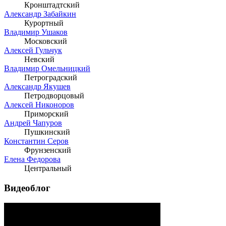
Кронштадтский
Александр Забайкин
Курортный
Владимир Ушаков
Московский
Алексей Гульчук
Невский
Владимир Омельницкий
Петроградский
Александр Якушев
Петродворцовый
Алексей Никоноров
Приморский
Андрей Чапуров
Пушкинский
Константин Серов
Фрунзенский
Елена Федорова
Центральный
Видеоблог