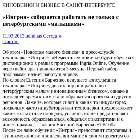
ЧИНОВНИКИ И БИЗНЕС В САНКТ-ПЕТЕРБУРГЕ
«Ингрия» собирается работать не только с
петербургскими «малышами»
11.03.2013
adminas
Сегодня
стартап
Об этом «Новостям малого бизнеса» в пресс-службе
технопарка «Ингрия». «Неместные» новички будут обучаться
дистанционно в рамках программы Ingria.Online. Обучение
через вебинары продолжится 3 месяца. Первый набор
программы начнет работу в апреле.
По словам Евгения Барченко, ведущего консультанта
технопарка «Ингрия», до сих пор они работали с
петербургским малым инновационным бизнесом, однако в
последнее время к ним стали обращаться проекты из других
регионов. Даже те, которые сидят в каких-то инкубаторах,
поскольку часто инкубаторы или технопарки предоставляют
какие-то льготные площади, условия, но не предоставляют
возможность образовываться, общаться с экспертами и с
инвесторами», — заявил Евгений Барченко «ТВ100».
После он-лайн обучения «Ингрия» предоставит стартапам и
эти возможности: привлечь внимание к своим проектам со