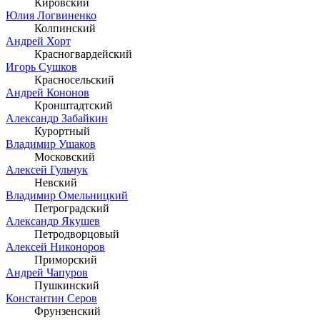
Кировский
Юлия Логвиненко
Колпинский
Андрей Хорт
Красногвардейский
Игорь Сушков
Красносельский
Андрей Кононов
Кронштадтский
Александр Забайкин
Курортный
Владимир Ушаков
Московский
Алексей Гульчук
Невский
Владимир Омельницкий
Петроградский
Александр Якушев
Петродворцовый
Алексей Никоноров
Приморский
Андрей Чапуров
Пушкинский
Константин Серов
Фрунзенский