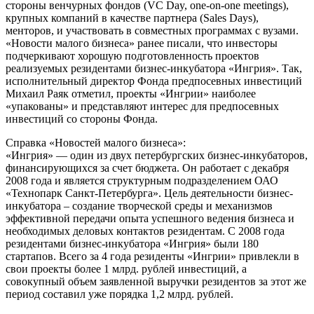
стороны венчурных фондов (VC Day, one-on-one meetings),
крупных компаний в качестве партнера (Sales Days),
менторов, и участвовать в совместных программах с вузами.
«Новости малого бизнеса» ранее писали, что инвесторы
подчеркивают хорошую подготовленность проектов
реализуемых резидентами бизнес-инкубатора «Ингрия». Так,
исполнительный директор Фонда предпосевных инвестиций
Михаил Раяк отметил, проекты «Ингрии» наиболее
«упакованы» и представляют интерес для предпосевных
инвестиций со стороны Фонда.
Справка «Новостей малого бизнеса»:
«Ингрия» — один из двух петербургских бизнес-инкубаторов,
финансирующихся за счет бюджета. Он работает с декабря
2008 года и является структурным подразделением ОАО
«Технопарк Санкт-Петербурга». Цель деятельности бизнес-
инкубатора – создание творческой среды и механизмов
эффективной передачи опыта успешного ведения бизнеса и
необходимых деловых контактов резидентам. С 2008 года
резидентами бизнес-инкубатора «Ингрия» были 180
стартапов. Всего за 4 года резиденты «Ингрии» привлекли в
свои проекты более 1 млрд. рублей инвестиций, а
совокупный объем заявленной выручки резидентов за этот же
период составил уже порядка 1,2 млрд. рублей.