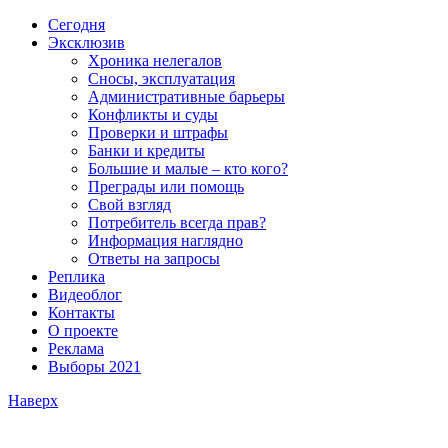
Сегодня
Эксклюзив
Хроника нелегалов
Сносы, эксплуатация
Административные барьеры
Конфликты и суды
Проверки и штрафы
Банки и кредиты
Большие и малые – кто кого?
Преграды или помощь
Свой взгляд
Потребитель всегда прав?
Информация наглядно
Ответы на запросы
Реплика
Видеоблог
Контакты
О проекте
Реклама
Выборы 2021
Наверх