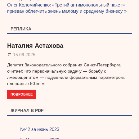
Навигация
Следующая
Олег Коломийченко: «Третий антимонопольный пакет»
запись:
запись:
призван облегчить жизнь малому и среднему бизнесу
по
записям
РЕПЛИКА
Наталия Астахова
15.09.2025
Депутат Законодательного собрания Санкт-Петербурга
считает, что первоначальную задачу — борьбу с
лжеобщепитом — подменили формальным параметром:
площадью 50 кв.м.
ПОДРОБНЕЕ
ЖУРНАЛ В PDF
№42 за июнь 2023