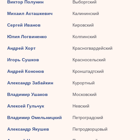
Виктор Полунин
Выборгский
Михаил Асташкевич
Калининский
Сергей Иванов
Кировский
Юлия Логвиненко
Колпинский
Андрей Хорт
Красногвардейский
Игорь Сушков
Красносельский
Андрей Кононов
Кронштадтский
Александр Забайкин
Курортный
Владимир Ушаков
Московский
Алексей Гульчук
Невский
Владимир Омельницкий
Петроградский
Александр Якушев
Петродворцовый