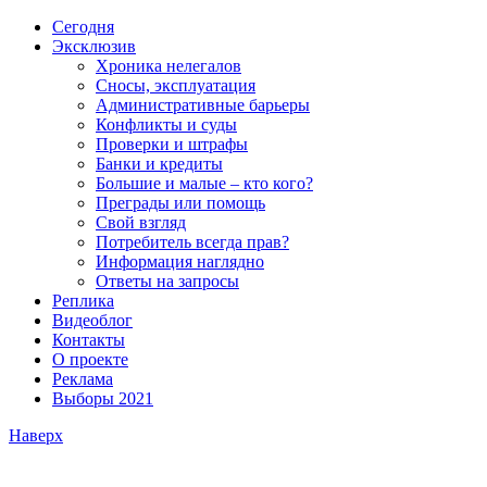
Сегодня
Эксклюзив
Хроника нелегалов
Сносы, эксплуатация
Административные барьеры
Конфликты и суды
Проверки и штрафы
Банки и кредиты
Большие и малые – кто кого?
Преграды или помощь
Свой взгляд
Потребитель всегда прав?
Информация наглядно
Ответы на запросы
Реплика
Видеоблог
Контакты
О проекте
Реклама
Выборы 2021
Наверх