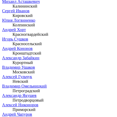
Михаил Асташкевич
Калининский
Сергей Иванов
Кировский
Юлия Логвиненко
Колпинский
Андрей Хорт
Красногвардейский
Игорь Сушков
Красносельский
Андрей Кононов
Кронштадтский
Александр Забайкин
Курортный
Владимир Ушаков
Московский
Алексей Гульчук
Невский
Владимир Омельницкий
Петроградский
Александр Якушев
Петродворцовый
Алексей Никоноров
Приморский
Андрей Чапуров