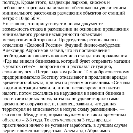
полгода. Кроме этого, владельцы ларьков, киосков и
небольших торговых павильонов обеспокоены увеличением
минимального расстояния размещения объектов от станций
метро с 10 до 50 м.
Но главное, что присутствует в новом документе –
возможность отказа в размещении на основании превышения
минимального уровня насыщенности объектами
мелкорозничной торговли. Председатель регионального
отделения «Деловой России», будущий бизнес-омбудсмен
Александр Абросимов заявил, что из постановления
необходимо исключить положение о стандартах проживания.
«Где вы видели бизнесмена, который будет открывать магазин
в убыток себе?» – вопросил он и рассказал ситуацию,
сложившуюся в Петроградском районе. Там добросовестному
предпринимателю Костину отказывают в продлении аренды
временного объекта, причем по разным основаниям. «Сначала
в администрации заявили, что он несвоевременно платит
налоги, потом сослались на нарушения в ведении бизнеса в
части санитарных норм, затем их не удовлетворило само
временное сооружение, и, наконец, заявили, что данная
территория не вписывается в новую схему размещения», —
сказал он. Между тем, нормы окупаемости таких временных
объектов – 2-3 года. То есть человек за 3 года аренды
практически ничего не успевает заработать, в лучшем случае
вернет вложенные средства». Александр Абросимов