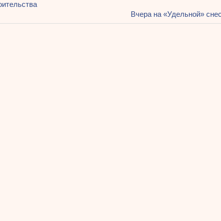
ация
оительства
Следующая
Вчера на «Удельной» сне
запись:
ям