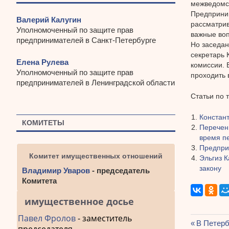
межведомст
Предприним
Валерий Калугин
рассматрив
Уполномоченный по защите прав
важные воп
предпринимателей в Санкт-Петербурге
Но заседан
секретарь 
Елена Рулева
комиссии. 
Уполномоченный по защите прав
проходить 
предпринимателей в Ленинградской области
Статьи по 
Констан
КОМИТЕТЫ
Перечен
время п
Предпри
Комитет имущественных отношений
Эльгиз 
закону
Владимир Уваров
- председатель
Комитета
имущественное досье
Павел Фролов
- заместитель
Предыду
В Петерб