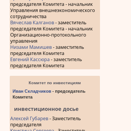
председателя Комитета - начальник
Управления внешнеэкономического
сотрудничества
Вячеслав Калганов
- заместитель
председателя Комитета - начальник
Организационно-протокольного
управления
Низами Мамишев
- заместитель
председателя Комитета
Евгений Кассюра
- заместитель
председателя Комитета
Комитет по инвестициям
Иван Складчиков
- председатель
Комитета
инвестиционное досье
Алексей Губарев
- Заместитель
председателя
Кристина Сергеева
- Заместитель