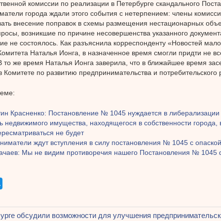
венной комиссии по реализации в Петербурге скандального Пост
атели города ждали этого события с нетерпением: члены комисс
ать внесение поправок в схемы размещения нестационарных объе
росы, возникшие по причине несовершенства указанного документ
ие не состоялось. Как разъяснила корреспонденту «Новостей мало
Комитета Наталья Ионга, в назначенное время смогли придти не вс
В то же время Наталья Ионга заверила, что в ближайшее время за
в Комитете по развитию предпринимательства и потребительского 
теме:
тин Красненко: Постановление № 1045 нуждается в либерализации
ь недвижимого имущества, находящегося в собственности города,
ересматриваться не будет
ниматели ждут вступления в силу постановления № 1045 с опаско
Качаев: Мы не видим противоречия нашего Постановления № 1045
щая
урге обсудили возможности для улучшения предпринимательск