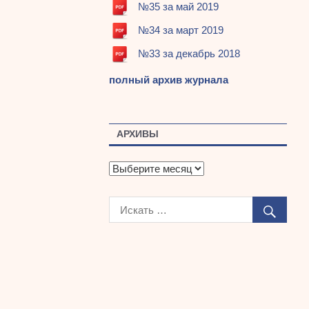
№35 за май 2019
№34 за март 2019
№33 за декабрь 2018
полный архив журнала
АРХИВЫ
А
р
х
и
в
ы