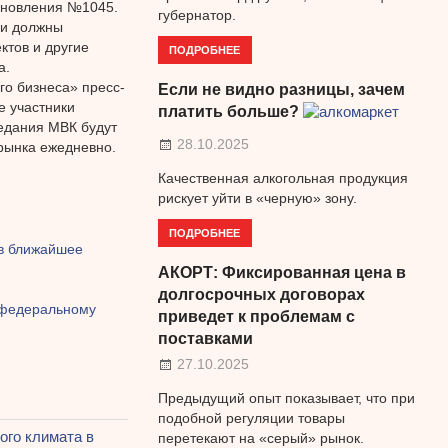
ановления №1045.
губернатор.
ии должны
ктов и другие
ПОДРОБНЕЕ
а.
го бизнеса» пресс-
Если не видно разницы, зачем
е участники
платить больше?
седания МВК будут
28.10.2025
рынка ежедневно.
Качественная алкогольная продукция
рискует уйти в «черную» зону.
ПОДРОБНЕЕ
 в ближайшее
АКОРТ: Фиксированная цена в
й
долгосрочных договорах
 федеральному
приведет к проблемам с
поставками
27.10.2025
Предыдущий опыт показывает, что при
подобной регуляции товары
ого климата в
перетекают на «серый» рынок.