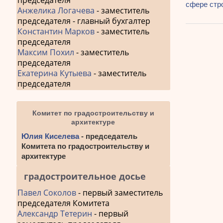
председателя
Навиг
сфере стр
запись:
Анжелика Логачева
- заместитель
по
председателя - главный бухгалтер
Константин Марков
- заместитель
запис
председателя
Максим Похил
- заместитель
председателя
Екатерина Кутыева
- заместитель
председателя
Комитет по градостроительству и
архитектуре
Юлия Киселева
- председатель
Комитета по градостроительству и
архитектуре
градостроительное досье
Павел Соколов
- первый заместитель
председателя Комитета
Александр Тетерин
- первый