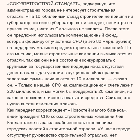
«СОЮЗПЕТРОСТРОЙ-СТАНДАРТ», подчеркнул, что
администрацию города не интересует строительная
отрасль: «На 10 юбилейный съезд строителей не пришли ни
губернатор, ни вице-губернатор, вот и сегодня, несмотря на
приглашение, никто из Смольного не явился». После этого
он предложил использовать компенсационный фонд,
который формируют участники СРО (а это 80 млрд. рублей)
на поддержку малых и средних строительных компаний. По
его мнению, малые строительные компании вымываются из
отрасли, так как они не в состоянии конкурировать с
крупными за государственные подряды из-за отсутствия
денег на залог для участия в аукционах. «Как правило,
залоговые суммы начинаются от 10 миллионов, — сказал
он. – Только в нашей СРО на компенсационном счете лежит
200 миллионов, и мы могли бы поддержать 20 компаний, но
закон не позволяет использовать эти средства. Считаю, что
нужно внести изменения в закон».
Как передает корреспондент «Новостей малого бизнеса»,
вице-президент СПб союза строительных компаний Лев
Каплан также выразил озабоченность отношением
городских властей к строительной отрасли. «У нас в городе
отсутствует руководство строительной отраслью, нет