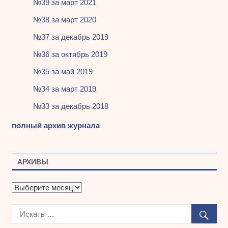
№39 за март 2021
№38 за март 2020
№37 за декабрь 2019
№36 за октябрь 2019
№35 за май 2019
№34 за март 2019
№33 за декабрь 2018
полный архив журнала
АРХИВЫ
А
р
х
и
в