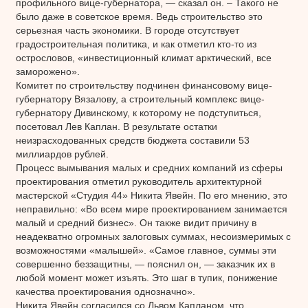
профильного вице-губернатора, — сказал он. – Такого не
было даже в советское время. Ведь строительство это
серьезная часть экономики. В городе отсутствует
градостроительная политика, и как отметил кто-то из
острословов, «инвестиционный климат арктический, все
заморожено».
Комитет по строительству подчинен финансовому вице-
губернатору Вязалову, а строительный комплекс вице-
губернатору Дивинскому, к которому не подступиться,
посетовал Лев Каплан. В результате остатки
неизрасходованных средств бюджета составили 53
миллиардов рублей.
Процесс вымывания малых и средних компаний из сферы
проектирования отметил руководитель архитектурной
мастерской «Студия 44» Никита Явейн. По его мнению, это
неправильно: «Во всем мире проектированием занимается
малый и средний бизнес». Он также видит причину в
неадекватно огромных залоговых суммах, несоизмеримых с
возможностями «малышей». «Самое главное, суммы эти
совершенно беззащитны, — пояснил он, — заказчик их в
любой момент может изъять. Это шаг в тупик, понижение
качества проектирования однозначно».
Никита Явейн согласился со Львом Капланом, что