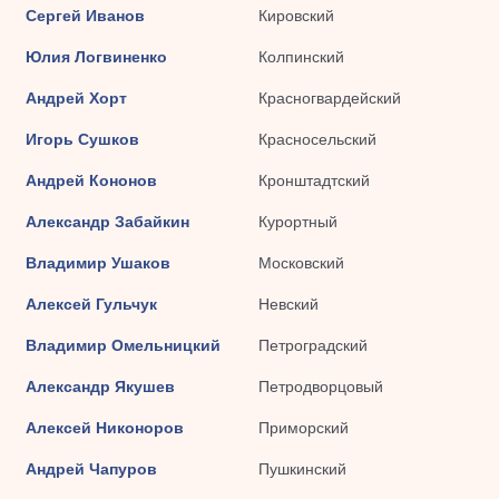
Сергей Иванов
Кировский
Юлия Логвиненко
Колпинский
Андрей Хорт
Красногвардейский
Игорь Сушков
Красносельский
Андрей Кононов
Кронштадтский
Александр Забайкин
Курортный
Владимир Ушаков
Московский
Алексей Гульчук
Невский
Владимир Омельницкий
Петроградский
Александр Якушев
Петродворцовый
Алексей Никоноров
Приморский
Андрей Чапуров
Пушкинский