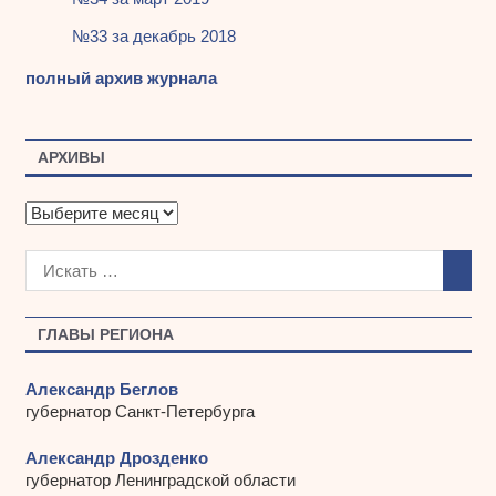
№33 за декабрь 2018
полный архив журнала
АРХИВЫ
А
р
х
и
в
ы
ГЛАВЫ РЕГИОНА
Александр Беглов
губернатор Санкт-Петербурга
Александр Дрозденко
губернатор Ленинградской области