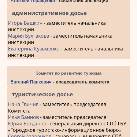
Алексей Геращенко
- начальник инспекции
административное досье
Игорь Башкин
- заместитель начальника
инспекции
Мария Булгакова
- заместитель начальника
инспекции
Екатерина Кузьменко
- заместитель начальника
инспекции
Комитет по развитию туризма
Евгений Панкевич
- председатель комитета
туристическое досье
Нана Гвичия
- заместитель председателя
Комитета
Илья Баннов
- заместитель председателя
Юрий Богданов
- генеральный директор СПб ГБУ
«Городское туристско-информационное бюро»
Сергей Азаренков
- генеральный директор СПб