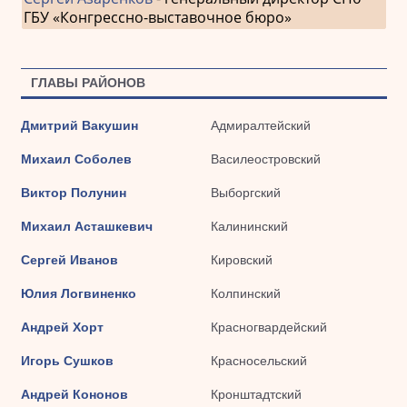
ГБУ «Конгрессно-выставочное бюро»
ГЛАВЫ РАЙОНОВ
Дмитрий Вакушин
Адмиралтейский
Михаил Соболев
Василеостровский
Виктор Полунин
Выборгский
Михаил Асташкевич
Калининский
Сергей Иванов
Кировский
Юлия Логвиненко
Колпинский
Андрей Хорт
Красногвардейский
Игорь Сушков
Красносельский
Андрей Кононов
Кронштадтский