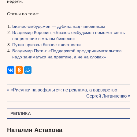
недели.
Статьи по теме:
Бизнес-омбудсмен — дубина над чиновником
Владимир Коровин: «Бизнес-омбудсмен поможет снять
напряжение в малом бизнесе»
Путин призвал бизнес к честности
Владимир Путин: «Поддержкой предпринимательства
надо заниматься на практике, а не на словах»
Предыдущая
«Рисунки на асфальте»: не реклама, а варварство
Навигация
запись:
Следующая
Сергей Литвиненко
запись:
по
РЕПЛИКА
записям
Наталия Астахова