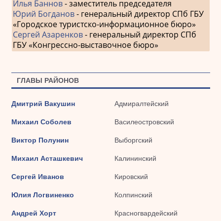
Илья Баннов
- заместитель председателя
Юрий Богданов
- генеральный директор СПб ГБУ
«Городское туристско-информационное бюро»
Сергей Азаренков
- генеральный директор СПб
ГБУ «Конгрессно-выставочное бюро»
ГЛАВЫ РАЙОНОВ
Дмитрий Вакушин
Адмиралтейский
Михаил Соболев
Василеостровский
Виктор Полунин
Выборгский
Михаил Асташкевич
Калининский
Сергей Иванов
Кировский
Юлия Логвиненко
Колпинский
Андрей Хорт
Красногвардейский