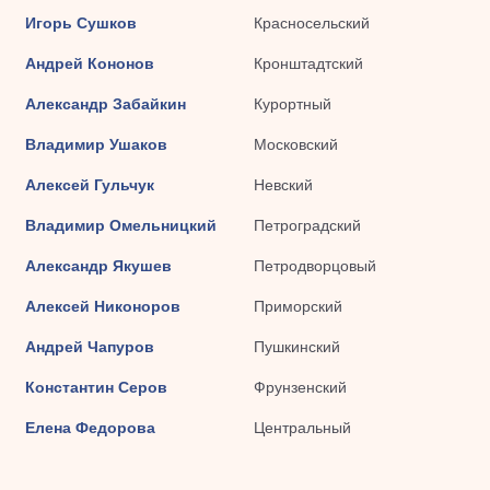
Игорь Сушков
Красносельский
Андрей Кононов
Кронштадтский
Александр Забайкин
Курортный
Владимир Ушаков
Московский
Алексей Гульчук
Невский
Владимир Омельницкий
Петроградский
Александр Якушев
Петродворцовый
Алексей Никоноров
Приморский
Андрей Чапуров
Пушкинский
Константин Серов
Фрунзенский
Елена Федорова
Центральный