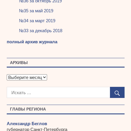
№36 за октябрь 2019
№35 за май 2019
№34 за март 2019
№33 за декабрь 2018
полный архив журнала
АРХИВЫ
А
р
х
и
в
ы
ГЛАВЫ РЕГИОНА
Александр Беглов
губернатор Санкт-Петербурга