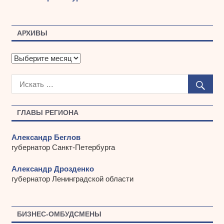
АРХИВЫ
А
р
х
и
в
ы
ГЛАВЫ РЕГИОНА
Александр Беглов
губернатор Санкт-Петербурга
Александр Дрозденко
губернатор Ленинградской области
БИЗНЕС-ОМБУДСМЕНЫ