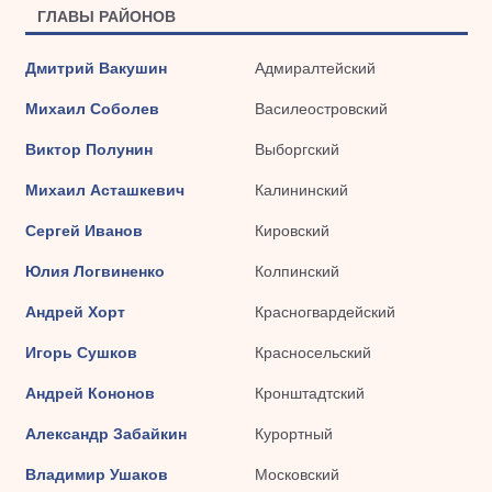
ГЛАВЫ РАЙОНОВ
Дмитрий Вакушин
Адмиралтейский
Михаил Соболев
Василеостровский
Виктор Полунин
Выборгский
Михаил Асташкевич
Калининский
Сергей Иванов
Кировский
Юлия Логвиненко
Колпинский
Андрей Хорт
Красногвардейский
Игорь Сушков
Красносельский
Андрей Кононов
Кронштадтский
Александр Забайкин
Курортный
Владимир Ушаков
Московский