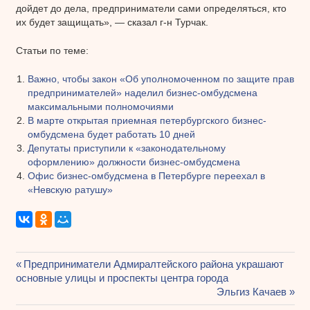
дойдет до дела, предприниматели сами определяться, кто
их будет защищать», — сказал г-н Турчак.
Статьи по теме:
Важно, чтобы закон «Об уполномоченном по защите прав
предпринимателей» наделил бизнес-омбудсмена
максимальными полномочиями
В марте открытая приемная петербургского бизнес-
омбудсмена будет работать 10 дней
Депутаты приступили к «законодательному
оформлению» должности бизнес-омбудсмена
Офис бизнес-омбудсмена в Петербурге переехал в
«Невскую ратушу»
Предыдущая
Предприниматели Адмиралтейского района украшают
Навигация
основные улицы и проспекты центра города
запись:
Следующая
Эльгиз Качаев
по
запись: