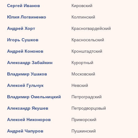
Сергей Иванов
Кировский
Юлия Логвиненко
Колпинский
Андрей Хорт
Красногвардейский
Игорь Сушков
Красносельский
Андрей Кононов
Кронштадтский
Александр Забайкин
Курортный
Владимир Ушаков
Московский
Алексей Гульчук
Невский
Владимир Омельницкий
Петроградский
Александр Якушев
Петродворцовый
Алексей Никоноров
Приморский
Андрей Чапуров
Пушкинский