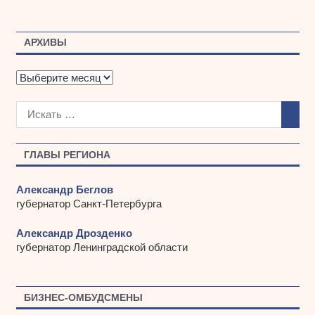
АРХИВЫ
А
р
х
и
в
ы
ГЛАВЫ РЕГИОНА
Александр Беглов
губернатор Санкт-Петербурга
Александр Дрозденко
губернатор Ленинградской области
БИЗНЕС-ОМБУДСМЕНЫ