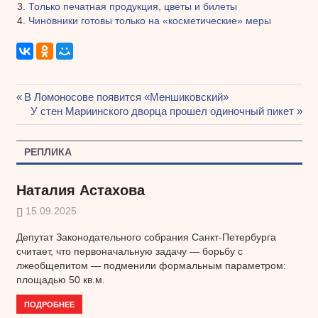
Только печатная продукция, цветы и билеты
Чиновники готовы только на «косметические» меры
Предыдущая
В Ломоносове появится «Меншиковский»
Навигация
запись:
Следующая
У стен Мариинского дворца прошел одиночный пикет
запись:
по
РЕПЛИКА
записям
Наталия Астахова
15.09.2025
Депутат Законодательного собрания Санкт-Петербурга
считает, что первоначальную задачу — борьбу с
лжеобщепитом — подменили формальным параметром:
площадью 50 кв.м.
ПОДРОБНЕЕ