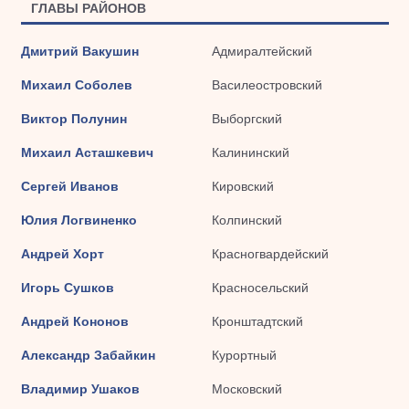
ГЛАВЫ РАЙОНОВ
Дмитрий Вакушин
Адмиралтейский
Михаил Соболев
Василеостровский
Виктор Полунин
Выборгский
Михаил Асташкевич
Калининский
Сергей Иванов
Кировский
Юлия Логвиненко
Колпинский
Андрей Хорт
Красногвардейский
Игорь Сушков
Красносельский
Андрей Кононов
Кронштадтский
Александр Забайкин
Курортный
Владимир Ушаков
Московский