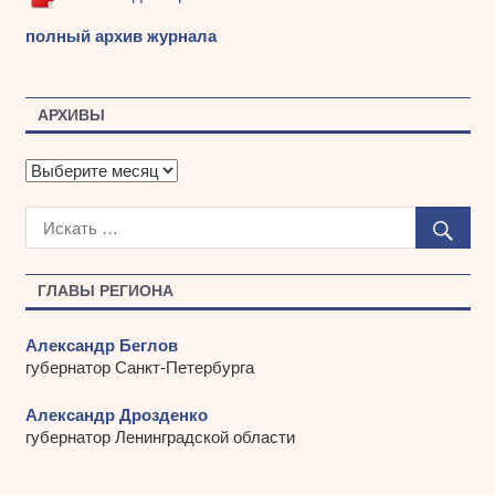
полный архив журнала
АРХИВЫ
А
р
х
и
в
ы
ГЛАВЫ РЕГИОНА
Александр Беглов
губернатор Санкт-Петербурга
Александр Дрозденко
губернатор Ленинградской области