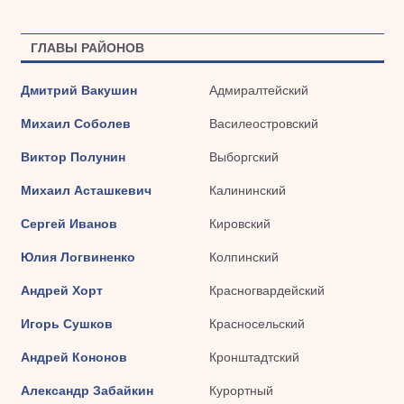
ГЛАВЫ РАЙОНОВ
Дмитрий Вакушин
Адмиралтейский
Михаил Соболев
Василеостровский
Виктор Полунин
Выборгский
Михаил Асташкевич
Калининский
Сергей Иванов
Кировский
Юлия Логвиненко
Колпинский
Андрей Хорт
Красногвардейский
Игорь Сушков
Красносельский
Андрей Кононов
Кронштадтский
Александр Забайкин
Курортный