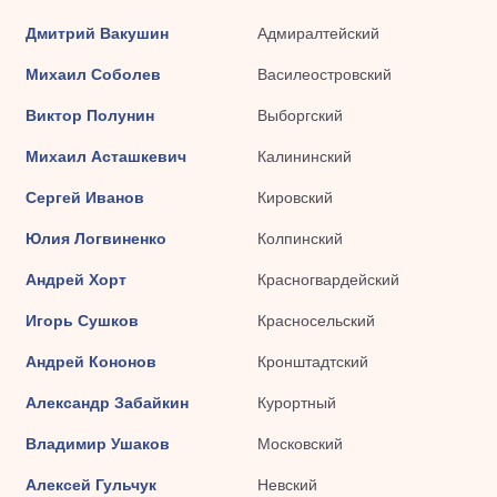
Дмитрий Вакушин
Адмиралтейский
Михаил Соболев
Василеостровский
Виктор Полунин
Выборгский
Михаил Асташкевич
Калининский
Сергей Иванов
Кировский
Юлия Логвиненко
Колпинский
Андрей Хорт
Красногвардейский
Игорь Сушков
Красносельский
Андрей Кононов
Кронштадтский
Александр Забайкин
Курортный
Владимир Ушаков
Московский
Алексей Гульчук
Невский