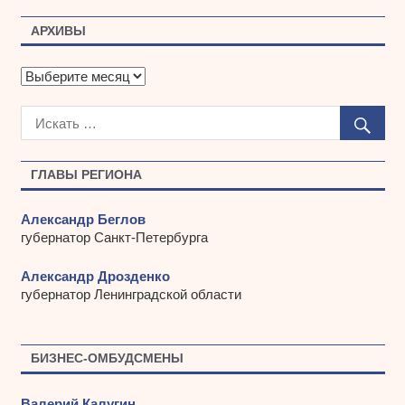
АРХИВЫ
А
р
х
и
в
ы
ГЛАВЫ РЕГИОНА
Александр Беглов
губернатор Санкт-Петербурга
Александр Дрозденко
губернатор Ленинградской области
БИЗНЕС-ОМБУДСМЕНЫ
Валерий Калугин