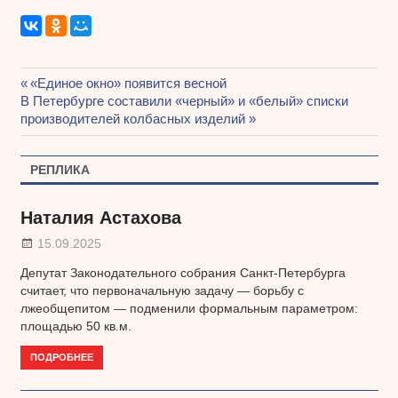
Предыдущая
«Единое окно» появится весной
Навигация
Следующая
В Петербурге составили «черный» и «белый» списки
запись:
запись:
производителей колбасных изделий
по
записям
РЕПЛИКА
Наталия Астахова
15.09.2025
Депутат Законодательного собрания Санкт-Петербурга
считает, что первоначальную задачу — борьбу с
лжеобщепитом — подменили формальным параметром:
площадью 50 кв.м.
ПОДРОБНЕЕ