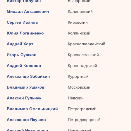
Виктор Полунин
Выборгский
Михаил Асташкевич
Калининский
Сергей Иванов
Кировский
Юлия Логвиненко
Колпинский
Андрей Хорт
Красногвардейский
Игорь Сушков
Красносельский
Андрей Кононов
Кронштадтский
Александр Забайкин
Курортный
Владимир Ушаков
Московский
Алексей Гульчук
Невский
Владимир Омельницкий
Петроградский
Александр Якушев
Петродворцовый
Алексей Никоноров
Приморский