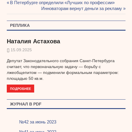
Предыдущая
В Петербурге определили «Лучших по профессии»
Навигация
запись:
Следующая
Инноваторам вернут деньги за рекламу
запись:
по
РЕПЛИКА
записям
Наталия Астахова
15.09.2025
Депутат Законодательного собрания Санкт-Петербурга
считает, что первоначальную задачу — борьбу с
лжеобщепитом — подменили формальным параметром:
площадью 50 кв.м.
ПОДРОБНЕЕ
ЖУРНАЛ В PDF
№42 за июнь 2023
№41 за июнь 2022