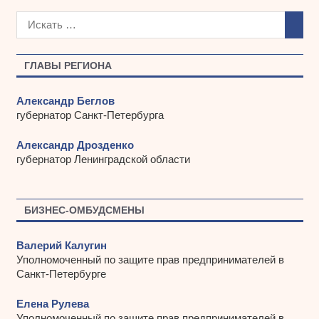
р
х
и
в
ы
ГЛАВЫ РЕГИОНА
Александр Беглов
губернатор Санкт-Петербурга
Александр Дрозденко
губернатор Ленинградской области
БИЗНЕС-ОМБУДСМЕНЫ
Валерий Калугин
Уполномоченный по защите прав предпринимателей в
Санкт-Петербурге
Елена Рулева
Уполномоченный по защите прав предпринимателей в