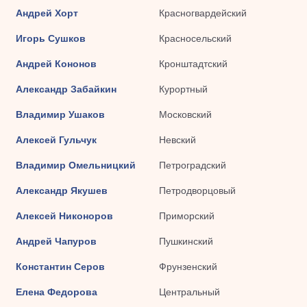
Андрей Хорт
Красногвардейский
Игорь Сушков
Красносельский
Андрей Кононов
Кронштадтский
Александр Забайкин
Курортный
Владимир Ушаков
Московский
Алексей Гульчук
Невский
Владимир Омельницкий
Петроградский
Александр Якушев
Петродворцовый
Алексей Никоноров
Приморский
Андрей Чапуров
Пушкинский
Константин Серов
Фрунзенский
Елена Федорова
Центральный