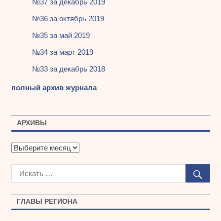
№37 за декабрь 2019
№36 за октябрь 2019
№35 за май 2019
№34 за март 2019
№33 за декабрь 2018
полный архив журнала
АРХИВЫ
А
р
х
и
в
ы
ГЛАВЫ РЕГИОНА