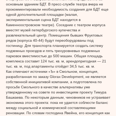
основным зданием БДТ. В пресс-службе театра вчера не
прокомментировали необходимость создания для БДТ еще
одной дополнительной площадки (малая,
экспериментальная сцена БДТ находится в
Каменноостровском театре). Соседние с театром корпуса
вместят музей петербургского купечества и
развлекательный центр. Помещения бывших Фруктовых
рядов (корпуса 40-44) будут переоборудованы под
гостиницу. Для транспорта планируется создать систему
подземных проездов и пять трехуровневых подземных
парковок вместимостью до 500 машин. Общая площадь
комплекса составит 124 тыс. кв. м, арендопригодная — 21
тыс. кв. м, под апартаменты отойдет 34,5 тыс. кв. м.
Как отмечают источники «Ъ» в Смольном, концепция,
разработанная по заказу Glorax Development, не является
собственной инициативой компании, а подготовлена по
просьбе Смольного в качестве альтернативы уже
утвержденному на совете по инвестициям проекту Тимура
Башкаева. По некоторым данным, чиновников не устраивает
экономика этого проекта: пока не удается соблюсти баланс
между социальной и коммерческой составляющими
реновации. По словам господина Явейна, его концепция как