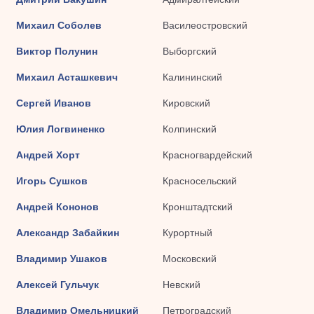
Михаил Соболев
Василеостровский
Виктор Полунин
Выборгский
Михаил Асташкевич
Калининский
Сергей Иванов
Кировский
Юлия Логвиненко
Колпинский
Андрей Хорт
Красногвардейский
Игорь Сушков
Красносельский
Андрей Кононов
Кронштадтский
Александр Забайкин
Курортный
Владимир Ушаков
Московский
Алексей Гульчук
Невский
Владимир Омельницкий
Петроградский