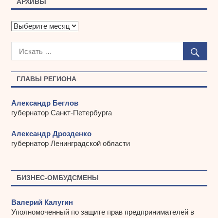
АРХИВЫ
А
р
х
и
в
ы
ГЛАВЫ РЕГИОНА
Александр Беглов
губернатор Санкт-Петербурга
Александр Дрозденко
губернатор Ленинградской области
БИЗНЕС-ОМБУДСМЕНЫ
Валерий Калугин
Уполномоченный по защите прав предпринимателей в