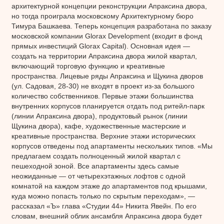
архитектурной концепции реконструкции Апраксина двора,
но тогда проиграла московскому Архитектурному бюро
Тимура Башкаева. Теперь концепция разработана по заказу
московской компании Glorax Development (входит в фонд
прямых инвестиций Glorax Capital). Основная идея —
создать на территории Апраксина двора жилой квартал,
включающий торговую функцию и креативные
пространства. Лицевые ряды Апраксина и Щукина дворов
(ул. Садовая, 28-30) не входят в проект из-за большого
количество собственников. Первые этажи большинства
внутренних корпусов планируется отдать под ритейл-парк
(линии Апраксина двора), продуктовый рынок (линии
Щукина двора), кафе, художественные мастерские и
креативные пространства. Верхние этажи исторических
корпусов отведены под апартаменты нескольких типов. «Мы
предлагаем создать полноценный жилой квартал с
пешеходной зоной. Все апартаменты здесь самые
неожиданные — от четырехэтажных лофтов с одной
комнатой на каждом этаже до апартаментов под крышами,
куда можно попасть только по скрытым переходам», —
рассказал «Ъ» глава «Студии 44» Никита Явейн. По его
словам, внешний облик ансамбля Апраксина двора будет