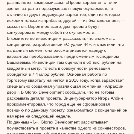
раз является компромиссом. «Проект корректен с точки
зрения затрат и подразумевает некую окупаемость, в
отличие от двух предыдущих вариантов, один из которых
исходил только из прибыли, другой — из благожелания», —
сказал он. Вероятнее всего, два проекта будут
конкурировать между собой по окупаемости.
В комитете по инвестициям рассказали, что знакомы с
концепцией, разработанной «Студией 44», и отметили, что
на данный момент она рассматривается наряду с
вариантом преобразования, предложенным господином
Башкаевым. Инвестиции там оценили в 60 тыс. рублей на
квадратный метр, то есть в совокупности реновация
обойдется в 7,4 млрд рублей. Основная работа по
торговому кварталу начнется в 2016 году, когда заработает
специально созданная управляющая компания «Апраксин
двор». В Glorax Development сообщили, что не готовы
раскрывать детали проекта. Вице-губернатор Игорь Албин
прокомментировал, что город еще не сформировал
позицию по данному проекту, ознакомиться с концепцией он
намерен на следующей неделе.
По данным «Ъ», Glorax Development рассчитывает
поучаствовать в проекте в качестве одного из соинвесторов,
реконструировать объект полностью за свой счет компания