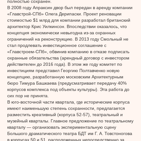
полностью сохранен.
В 2008 году Апраксин двор был передан в аренду компании
«Главстрой-СПб» Олега Дерипаски. Проект реновации
стоимостью $1 млрд для компании разработал британский
архитектор Крис Уилкинсон. Впоследствии оказалось, что
концепция экономически невыгодна из-за охранных
ограничений на реконструкцию. В 2013 году Смольный не
стал продлевать инвестиционное соглашение с
«Главстроем-СПб», обвинив компанию в отказе подписать
охранные обязательства (арендный договор с инвестором
действителен до 2016 года). В этом же году комитет по
инвестициям представил Георгию Полтавченко новую
концепцию, разработанную московским Архитектурным
бюро Тимура Башкаева (предусматривает передачу 40%
корпусов комплекса под объекты культуры). Эта работа до
сих пор не принята.
В юго-восточной части квартала, где исторические корпуса
имеют наименьшую степень сохранности, предлагается
разместить креативный (корпуса 52-57), театральный и
музейный кварталы. Главное предложение по театральному
кварталу — организовать экспериментальную сцену
Большого драматического театра БДТ им Г. А. Товстоногова
в корпусах 50 и 51, расположенных непосредственно за