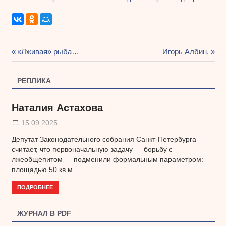
Предыдущая
«Лживая» рыба…
Следующая
Игорь Албин,
Навигация
запись:
запись:
по
РЕПЛИКА
записям
Наталия Астахова
15.09.2025
Депутат Законодательного собрания Санкт-Петербурга
считает, что первоначальную задачу — борьбу с
лжеобщепитом — подменили формальным параметром:
площадью 50 кв.м.
ПОДРОБНЕЕ
ЖУРНАЛ В PDF