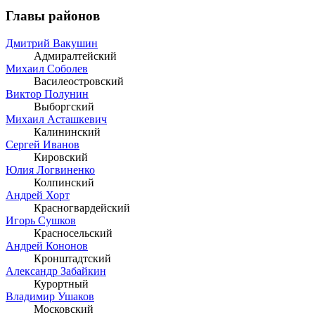
Главы районов
Дмитрий Вакушин
Адмиралтейский
Михаил Соболев
Василеостровский
Виктор Полунин
Выборгский
Михаил Асташкевич
Калининский
Сергей Иванов
Кировский
Юлия Логвиненко
Колпинский
Андрей Хорт
Красногвардейский
Игорь Сушков
Красносельский
Андрей Кононов
Кронштадтский
Александр Забайкин
Курортный
Владимир Ушаков
Московский