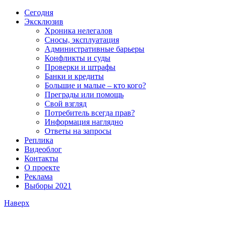
Сегодня
Эксклюзив
Хроника нелегалов
Сносы, эксплуатация
Административные барьеры
Конфликты и суды
Проверки и штрафы
Банки и кредиты
Большие и малые – кто кого?
Преграды или помощь
Свой взгляд
Потребитель всегда прав?
Информация наглядно
Ответы на запросы
Реплика
Видеоблог
Контакты
О проекте
Реклама
Выборы 2021
Наверх