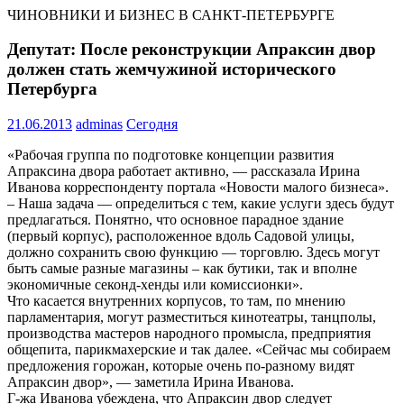
ЧИНОВНИКИ И БИЗНЕС В САНКТ-ПЕТЕРБУРГЕ
Депутат: После реконструкции Апраксин двор
должен стать жемчужиной исторического
Петербурга
21.06.2013
adminas
Сегодня
«Рабочая группа по подготовке концепции развития
Апраксина двора работает активно, — рассказала Ирина
Иванова корреспонденту портала «Новости малого бизнеса».
– Наша задача — определиться с тем, какие услуги здесь будут
предлагаться. Понятно, что основное парадное здание
(первый корпус), расположенное вдоль Садовой улицы,
должно сохранить свою функцию — торговлю. Здесь могут
быть самые разные магазины – как бутики, так и вполне
экономичные секонд-хенды или комиссионки».
Что касается внутренних корпусов, то там, по мнению
парламентария, могут разместиться кинотеатры, танцполы,
производства мастеров народного промысла, предприятия
общепита, парикмахерские и так далее. «Сейчас мы собираем
предложения горожан, которые очень по-разному видят
Апраксин двор», — заметила Ирина Иванова.
Г-жа Иванова убеждена, что Апраксин двор следует