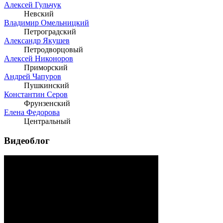
Алексей Гульчук
Невский
Владимир Омельницкий
Петроградский
Александр Якушев
Петродворцовый
Алексей Никоноров
Приморский
Андрей Чапуров
Пушкинский
Константин Серов
Фрунзенский
Елена Федорова
Центральный
Видеоблог