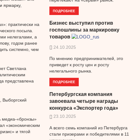
и ярмарку,
ПОДРОБНЕЕ
Бизнес выступил против
х»: практически на
госпошлины за маркировку
ческого посыла.
товаров
ми нелегалами, а
лову, годом ранее
24.10.2025
дить системно, чем
По мнению предпринимателей, это
приведет к росту цен и росту
яет Светлана
нелегального рынка.
налитическим
ода представлена
ПОДРОБНЕЕ
Петербургская компания
, Выборгский
завоевала четыре награды
конкурса «Экспортер года»
23.10.2025
ь медиа-«бронзы»
вал «экономическим
А всего семь компаний из Петербурга
ризис» и тягой
стали призерами и победителями в 11