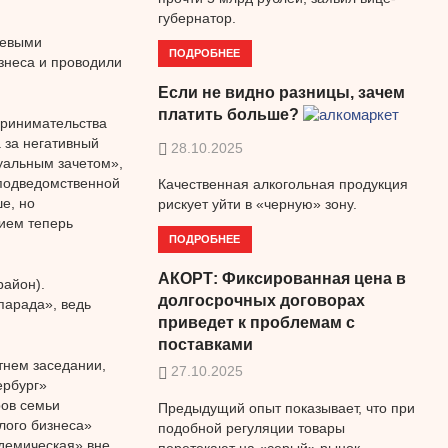
губернатор.
левыми
ПОДРОБНЕЕ
изнеса и проводили
Если не видно разницы, зачем
платить больше?
принимательства
 за негативный
28.10.2025
дуальным зачетом»,
подведомственной
Качественная алкогольная продукция
е, но
рискует уйти в «черную» зону.
ием теперь
ПОДРОБНЕЕ
АКОРТ: Фиксированная цена в
район).
долгосрочных договорах
парада», ведь
приведет к проблемам с
поставками
тнем заседании,
27.10.2025
ербург»
ров семьи
Предыдущий опыт показывает, что при
лого бизнеса»
подобной регуляции товары
адемическая» вне
перетекают на «серый» рынок.