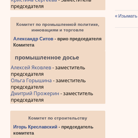
председателя
Предыду
Изымать 
Навиг
запись:
Комитет по промышленной политике,
инновациям и торговле
по
Александр Ситов
- врио председателя
запис
Комитета
промышленное досье
Алексей Яковлев
- заместитель
председателя
Ольга Горышина
- заместитель
председателя
Дмитрий Прожерин
- заместитель
председателя
Комитет по строительству
Игорь Креславский
- председатель
комитета