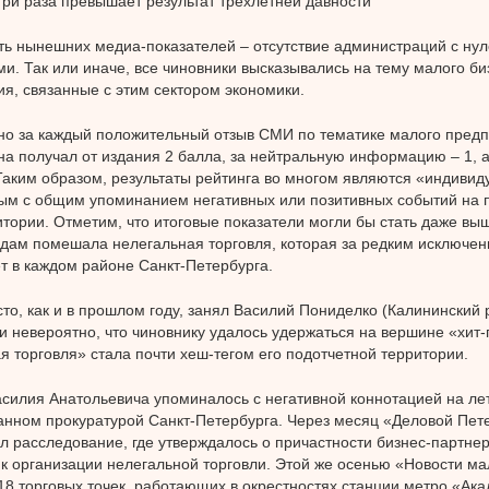
 три раза превышает результат трехлетней давности
ь нынешних медиа-показателей – отсутствие администраций с ну
ми. Так или иначе, все чиновники высказывались на тему малого б
я, связанные с этим сектором экономики.
о за каждый положительный отзыв СМИ по тематике малого пред
на получал от издания 2 балла, за нейтральную информацию – 1, а
 Таким образом, результаты рейтинга во многом являются «индиви
ым с общим упоминанием негативных или позитивных событий на 
итории. Отметим, что итоговые показатели могли бы стать даже выш
дам помешала нелегальная торговля, которая за редким исключен
т в каждом районе Санкт-Петербурга.
то, как и в прошлом году, занял Василий Пониделко (Калининский 
и невероятно, что чиновнику удалось удержаться на вершине «хит-
я торговля» стала почти хеш-тегом его подотчетной территории.
асилия Анатольевича упоминалось с негативной коннотацией на ле
нном прокуратурой Санкт-Петербурга. Через месяц «Деловой Пет
л расследование, где утверждалось о причастности бизнес-партне
к организации нелегальной торговли. Этой же осенью «Новости ма
18 торговых точек, работающих в окрестностях станции метро «Ак