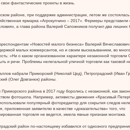
 свои фантастические проекты в жизнь.
ском районе, при поддержке администрации, летом же состоялась
яйственная ярмарка «Агрокупчино – 2017». Фермеры представили 
словиях, а глава района Валерий Сапожников получил два лишних
рреспондентам «Новостей малого бизнеса» Валерий Вячеславович
держкой малых коммерсантов, но и своим высказыванием, во мно
сть: «Ни о каком организованном характере незаконной торговли 
ыть и речи. Проблемы нелегальной уличной торговли как таковой 
аллов набрали Приморский (Николай Цед), Петроградский (Иван Гр
кий (Олег Довганюк) районы.
 Приморского района в 2017 году боролись с незаконкой, как зак
ством фотошопа. Например, активисты движения «Красивый Петерб
использовали популярный фоторедактор для сокрытия следов неле
, приложенная заявителю в качестве «доказательства» того, что
ированная торговля не ведется, имела явные признаки монтажа.
градский район по-настоящему избавился от одиозного предприн