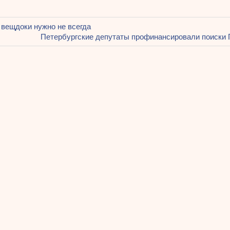
щая
вещдоки нужно не всегда
ация
Следующая
Петербургские депутаты профинансировали поиски 
запись:
ям