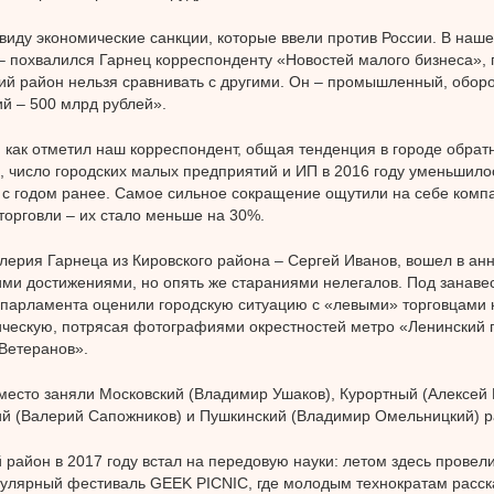
виду экономические санкции, которые ввели против России. В наше
– похвалился Гарнец корреспонденту «Новостей малого бизнеса», г
ий район нельзя сравнивать с другими. Он – промышленный, оборо
й – 500 млрд рублей».
 как отметил наш корреспондент, общая тенденция в городе обрат
, число городских малых предприятий и ИП в 2016 году уменьшило
с годом ранее. Самое сильное сокращение ощутили на себе компа
торговли – их стало меньше на 30%.
лерия Гарнеца из Кировского района – Сергей Иванов, вошел в ан
ими достижениями, но опять же стараниями нелегалов. Под занаве
 парламента оценили городскую ситуацию с «левыми» торговцами 
ческую, потрясая фотографиями окрестностей метро «Ленинский 
Ветеранов».
место заняли Московский (Владимир Ушаков), Курортный (Алексей 
й (Валерий Сапожников) и Пушкинский (Владимир Омельницкий) р
 район в 2017 году встал на передовую науки: летом здесь провел
улярный фестиваль GEEK PICNIC, где молодым технократам расска