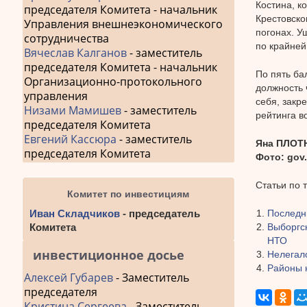
Костина, к
председателя Комитета - начальник
Крестовско
Управления внешнеэкономического
погонах. У
сотрудничества
по крайней
Вячеслав Калганов
- заместитель
председателя Комитета - начальник
По пять ба
Организационно-протокольного
должность 
управления
себя, закр
Низами Мамишев
- заместитель
рейтинга в
председателя Комитета
Евгений Кассюра
- заместитель
Яна ПЛОТ
председателя Комитета
Фото: gov.
Статьи по 
Комитет по инвестициям
Иван Складчиков
- председатель
Последн
Комитета
Выборгс
НТО
инвестиционное досье
Нелегал
Районы 
Алексей Губарев
- Заместитель
председателя
Кристина Сергеева
- Заместитель