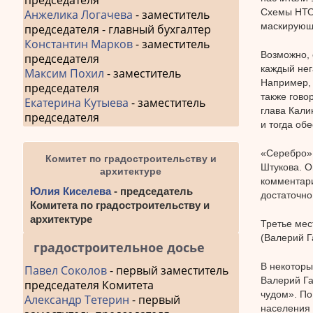
председателя
Схемы НТО.
Анжелика Логачева
- заместитель
маскирующ
председателя - главный бухгалтер
Константин Марков
- заместитель
Возможно, 
председателя
каждый нег
Максим Похил
- заместитель
Например, 
председателя
также гово
Екатерина Кутыева
- заместитель
глава Кали
председателя
и тогда об
«Серебро» 
Комитет по градостроительству и
Штукова. О
архитектуре
комментари
Юлия Киселева
- председатель
достаточно
Комитета по градостроительству и
архитектуре
Третье мес
(Валерий Г
градостроительное досье
В некоторы
Павел Соколов
- первый заместитель
Валерий Га
председателя Комитета
чудом». По
Александр Тетерин
- первый
населения 