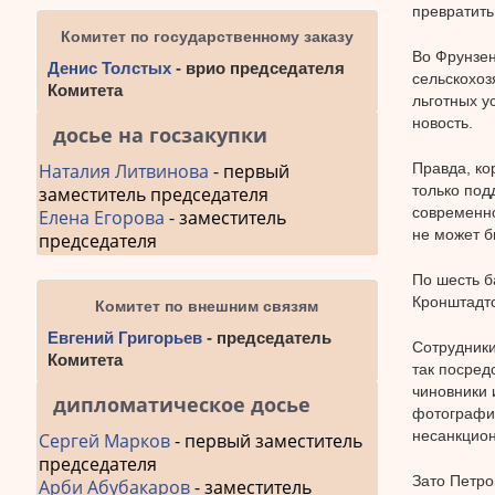
превратить
Комитет по государственному заказу
Во Фрунзен
Денис Толстых
- врио председателя
сельскохоз
Комитета
льготных у
новость.
досье на госзакупки
Наталия Литвинова
- первый
Правда, ко
только под
заместитель председателя
современно
Елена Егорова
- заместитель
не может б
председателя
По шесть б
Кронштадтс
Комитет по внешним связям
Евгений Григорьев
- председатель
Сотрудники
Комитета
так посред
чиновники 
дипломатическое досье
фотография
несанкцион
Сергей Марков
- первый заместитель
председателя
Зато Петро
Арби Абубакаров
- заместитель