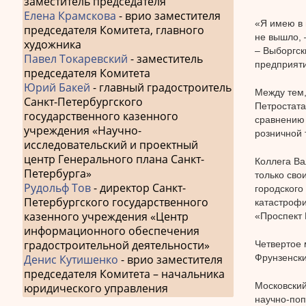
заместитель председателя
Елена Крамскова
- врио заместителя
«Я имею в 
председателя Комитета, главного
не вышло, 
художника
– Выборгск
Павел Токаревский
- заместитель
предприяти
председателя Комитета
Юрий Бакей
- главный градостроитель
Между тем,
Санкт-Петербургского
Петростата
государственного казенного
сравнению 
учреждения «Научно-
розничной 
исследовательский и проектный
центр Генерального плана Санкт-
Коллега Ва
Петербурга»
только сво
Рудольф Тов
- директор Санкт-
городского
Петербургского государственного
катастрофи
казенного учреждения «Центр
«Проспект 
информационного обеспечения
градостроительной деятельности»
Четвертое 
Денис Кутишенко
- врио заместителя
Фрунзенски
председателя Комитета – начальника
Московский
юридического управления
научно-поп