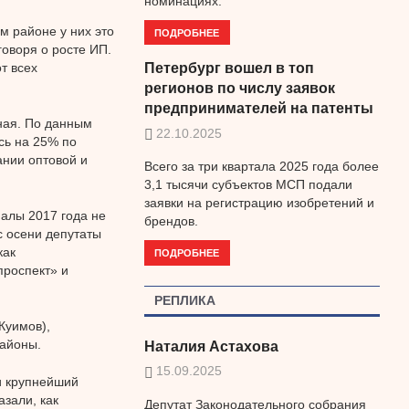
номинациях.
м районе у них это
ПОДРОБНЕЕ
оворя о росте ИП.
т всех
Петербург вошел в топ
регионов по числу заявок
предпринимателей на патенты
ная. По данным
22.10.2025
сь на 25% по
нии оптовой и
Всего за три квартала 2025 года более
3,1 тысячи субъектов МСП подали
заявки на регистрацию изобретений и
налы 2017 года не
брендов.
с осени депутаты
как
ПОДРОБНЕЕ
проспект» и
РЕПЛИКА
Куимов),
айоны.
Наталия Астахова
15.09.2025
и крупнейший
зали, как
Депутат Законодательного собрания