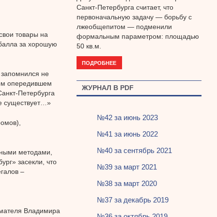
Санкт-Петербурга считает, что
первоначальную задачу — борьбу с
лжеобщепитом — подменили
свои товары на
формальным параметром: площадью
 балла за хорошую
50 кв.м.
ПОДРОБНЕЕ
 запомнился не
гом опередившем
ЖУРНАЛ В PDF
Санкт-Петербурга
не существует…»
№42 за июнь 2023
омов),
№41 за июнь 2022
№40 за сентябрь 2021
онными методами,
ург» засекли, что
№39 за март 2021
галов –
№38 за март 2020
№37 за декабрь 2019
имателя Владимира
№36 за октябрь 2019