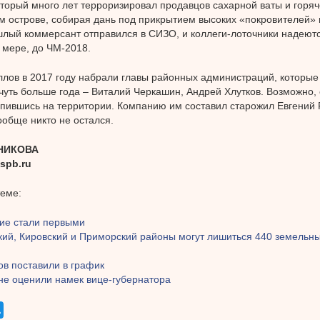
оторый много лет терроризировал продавцов сахарной ваты и горяч
м острове, собирая дань под прикрытием высоких «покровителей» 
шлый коммерсант отправился в СИЗО, и коллеги-лоточники надеются
 мере, до ЧМ-2018.
ллов в 2017 году набрали главы районных администраций, которы
чуть больше года – Виталий Черкашин, Андрей Хлутков. Возможно,
епившись на территории. Компанию им составил старожил Евгений
ообще никто не остался.
НИКОВА
spb.ru
теме:
ие стали первыми
кий, Кировский и Приморский районы могут лишиться 440 земельны
ов поставили в график
не оценили намек вице-губернатора