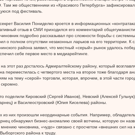
 Там же общественники из «Красивого Петербурга» зафиксировал
уюся под фестиваль.
секрет Василия Пониделко кроется в информационных «контратака
ативный отзыв в СМИ приходился его комментарий общегуманисти
чиновник подробно рассказывал про сложности борьбы с системны
рил о полном отсутствии незаконных ларьков на его территории. К с
нинского района заявил, что местный «серый» рынок удалось побе
еспечил себе первое место в медиарейтинге.
на этот раз досталось Адмиралтейскому району, который возглавл
на переместилась с четвертого места на второе тоже благодаря а
ям на тему «серой» торговли, которая, впрочем, в этой части гор
 скромно.
то поделили Кировский (Сергей Иванов), Невский (Алексей Гульчук)
арнец) и Василеостровский (Юлия Киселева) районы.
х из них произошли неординарные события. Например, обладател
рнец обнаружил бизнес-аномалию своей вотчины, которую он наз
 мнению чиновника, «чудо» связано с просчетом «внешних сил на к
Выборгского района к труду.