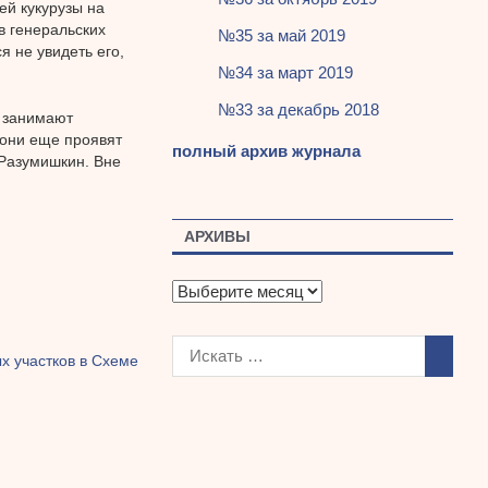
ей кукурузы на
в генеральских
№35 за май 2019
 не увидеть его,
№34 за март 2019
№33 за декабрь 2018
е занимают
 они еще проявят
полный архив журнала
 Разумишкин. Вне
АРХИВЫ
А
р
х
и
х участков в Схеме
в
ы