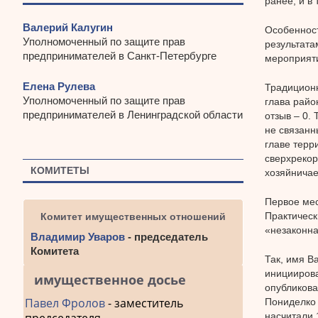
ранее, и в
Валерий Калугин
Особенност
Уполномоченный по защите прав
результата
предпринимателей в Санкт-Петербурге
мероприяти
Елена Рулева
Традиционн
Уполномоченный по защите прав
глава райо
предпринимателей в Ленинградской области
отзыв – 0.
не связанн
главе терр
сверхрекор
КОМИТЕТЫ
хозяйничае
Первое мес
Практическ
Комитет имущественных отношений
«незаконна
Владимир Уваров
- председатель
Комитета
Так, имя В
инициирова
имущественное досье
опубликова
Павел Фролов
- заместитель
Пониделко 
насчитали 