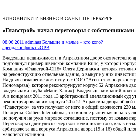
ЧИНОВНИКИ И БИЗНЕС В САНКТ-ПЕТЕРБУРГЕ
«Главстрой» начал переговоры с собственникам
08.06.2011
adminas
Большие и малые – кто кого?
аренда
конфликты
ОРВ
Владельцы недвижимости в Апраксином дворе окончательно дро
подтолкнул пример шведской компании Ruric, у которой корпу
Компания «Главстрой-СПб» Олега Дерипаски, которая готовится
на реконструкцию отдельные здания, о выкупе у них инвестиц
На днях соглашение достигнуто с ООО "Агентство по реконст
Пономарева), которое реконструирует корпус 52 Апраксина дв
владельцами клуба «Мани Хани»). Владельцы компаний подтве
А в конце мая 2011 года 13 арбитражный апелляционный суд
реконструировавшим корпуса 50 и 51 Апраксина двора общей п
«Главстрою», за что получает от него в общей сложности 230 мл
По оценке Colliers International, это вполне рыночная цена в
не получил на руки мировое соглашение, поэтому от коммент
Переговоры сдвинулись с мертвой точки после того, как в нач
арбитраже за два корпуса Апраксина двора (15 и 16) общей пло
малоперспективной.