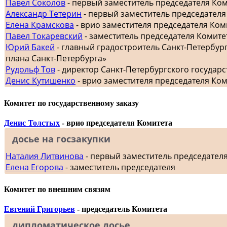
Павел Соколов
- первый заместитель председателя Ко
Александр Тетерин
- первый заместитель председателя
Елена Крамскова
- врио заместителя председателя Ком
Павел Токаревский
- заместитель председателя Комите
Юрий Бакей
- главный градостроитель Санкт-Петербур
плана Санкт-Петербурга»
Рудольф Тов
- директор Санкт-Петербургского госуда
Денис Кутишенко
- врио заместителя председателя Ко
Комитет по государственному заказу
Денис Толстых
- врио председателя Комитета
досье на госзакупки
Наталия Литвинова
- первый заместитель председател
Елена Егорова
- заместитель председателя
Комитет по внешним связям
Евгений Григорьев
- председатель Комитета
дипломатическое досье