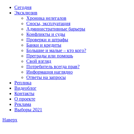
Сегодня
Эксклюзив
Хроника нелегалов
Сносы, эксплуатация
Административные барьеры
Конфликты и суды
Проверки и штрафы
Банки и кредиты
Большие и малые – кто кого?
Преграды или помощь
Свой взгляд
Потребитель всегда прав?
Информация наглядно
Ответы на запросы
Реплика
Видеоблог
Контакты
О проекте
Реклама
Выборы 2021
Наверх