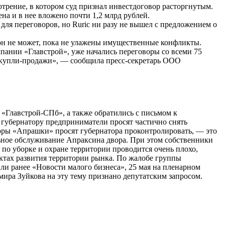
мотрение, в котором суд признал инвестдоговор расторгнутым.
на и в нее вложено почти 1,2 млрд рублей.
для переговоров, но Ruric ни разу не вышел с предложением о
 он не может, пока не улажены имущественные конфликты.
мпании «Главстрой», уже начались переговоры со всеми 75
 купли-продажи», — сообщила пресс-секретарь ООО
«Главстрой-СПб», а также обратились с письмом к
е губернатору предприниматели просят частично снять
оры «Апрашки» просят губернатора проконтролировать, — это
ное обслуживание Апраксина двора. При этом собственники
о уборке и охране территории проводится очень плохо,
оектах развития территории рынка. По жалобе группы
ли ранее «Новости малого бизнеса», 25 мая на пленарном
ира Зуйкова на эту тему признано депутатским запросом.