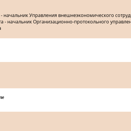
а - начальник Управления внешнеэкономического сотру
ета - начальник Организационно-протокольного управле
а
ле