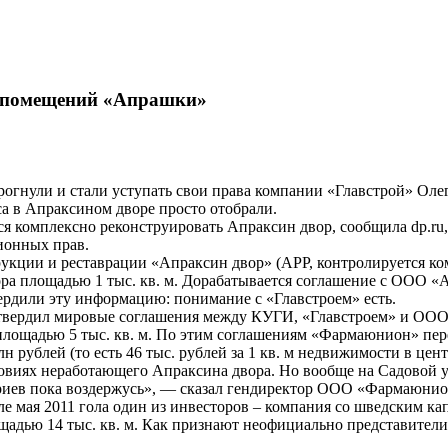
и помещений «Апрашки»
гнули и стали уступать свои права компании «Главстрой» Олег
са в Апраксином дворе просто отобрали.
 комплексно реконструировать Апраксин двор, сообщила dp.ru, 
ионных прав.
рукции и реставрации «Апраксин двор» (АРР, контролируется к
ора площадью 1 тыс. кв. м. Дорабатывается соглашение с ООО 
рдили эту информацию: понимание с «Главстроем» есть.
 утвердил мировые соглашения между КУГИ, «Главстроем» и О
лощадью 5 тыс. кв. м. По этим соглашениям «Фармаюнион» пере
н рублей (то есть 46 тыс. рублей за 1 кв. м недвижимости в цент
 условиях неработающего Апраксина двора. Но вообще на Садовой
ариев пока воздержусь», — сказал гендиректор ООО «Фармаюнио
але мая 2011 гола один из инвесторов – компания со шведским 
щадью 14 тыс. кв. м. Как признают неофициально представители 