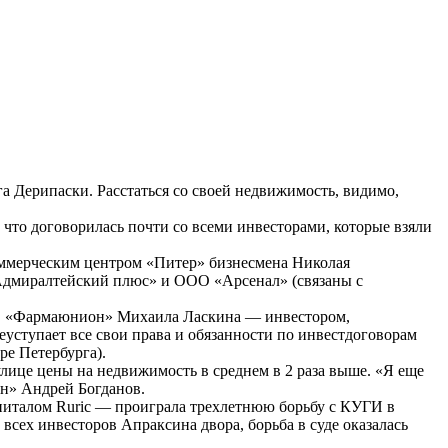
а Дерипаски. Расстаться со своей недвижимость, видимо,
что договорилась почти со всеми инвесторами, которые взяли
оммерческим центром «Питер» бизнесмена Николая
«Адмиралтейский плюс» и ООО «Арсенал» (связаны с
ОО «Фармаюнион» Михаила Ласкина — инвестором,
уступает все свои права и обязанности по инвестдоговорам
ре Петербурга).
 улице цены на недвижимость в среднем в 2 раза выше. «Я еще
н» Андрей Богданов.
капиталом Ruric — проиграла трехлетнюю борьбу с КУГИ в
всех инвесторов Апраксина двора, борьба в суде оказалась