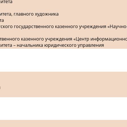
митета
итета, главного художника
та
гского государственного казенного учреждения «Научно
рственного казенного учреждения «Центр информационн
митета – начальника юридического управления
я