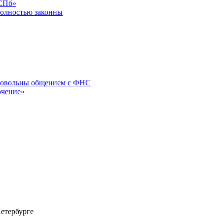
 СПб»
полностью законны
 довольны общением с ФНС
очение»
етербурге