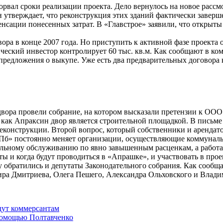
сорвал сроки реализации проекта. Дело вернулось на новое расс
утверждает, что реконструкция этих зданий фактически заверше
нсации понесенных затрат. В «Главстрое» заявили, что открыты 
ра в конце 2007 года. Но приступить к активной фазе проекта
ческий инвестор контролирует 60 тыс. кв.м. Как сообщают в ко
редложения о выкупе. Уже есть два предварительных договора
вора провели собрание, на котором высказали претензии к ООО 
ак как Апраксин двор является строительной площадкой. В письм
еконструкции. Второй вопрос, который собственники и арендат
Пб» постоянно меняет организации, осуществляющие коммуналь
ьному обслуживанию по явно завышенным расценкам, а работа п
оты и когда будут проводиться в «Апрашке», и участвовать в пр
 обратились и депутаты Законодательного собрания. Как сообща
ра Дмитриева, Олега Пешего, Александра Ольховского и Владим
дут коммерсантам
помощью Полтавченко