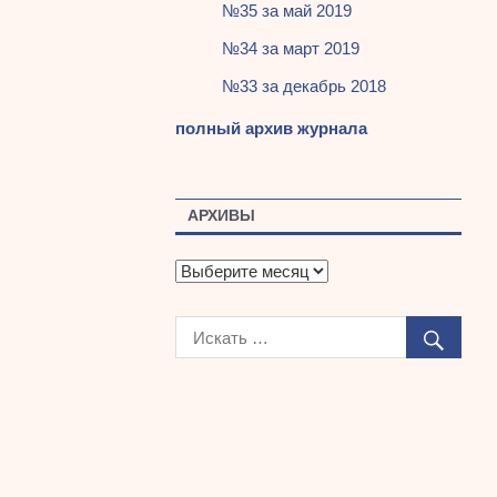
№35 за май 2019
№34 за март 2019
№33 за декабрь 2018
полный архив журнала
АРХИВЫ
А
р
х
и
в
ы