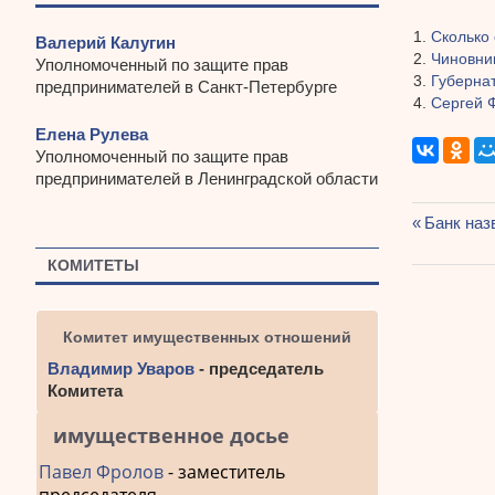
Сколько 
Валерий Калугин
Чиновни
Уполномоченный по защите прав
Губерна
предпринимателей в Санкт-Петербурге
Сергей 
Елена Рулева
Уполномоченный по защите прав
предпринимателей в Ленинградской области
Предыду
Банк наз
Навиг
запись:
КОМИТЕТЫ
по
запис
Комитет имущественных отношений
Владимир Уваров
- председатель
Комитета
имущественное досье
Павел Фролов
- заместитель