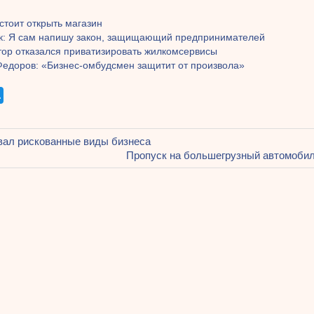
стоит открыть магазин
к: Я сам напишу закон, защищающий предпринимателей
тор отказался приватизировать жилкомсервисы
Федоров: «Бизнес-омбудсмен защитит от произвола»
щая
вал рискованные виды бизнеса
ация
Следующая
Пропуск на большегрузный автомобил
запись:
ям