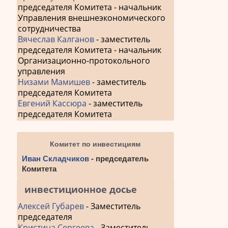
председателя Комитета - начальник
Управления внешнеэкономического
сотрудничества
Вячеслав Калганов
- заместитель
председателя Комитета - начальник
Организационно-протокольного
управления
Низами Мамишев
- заместитель
председателя Комитета
Евгений Кассюра
- заместитель
председателя Комитета
Комитет по инвестициям
Иван Складчиков
- председатель
Комитета
инвестиционное досье
Алексей Губарев
- Заместитель
председателя
Кристина Сергеева
- Заместитель