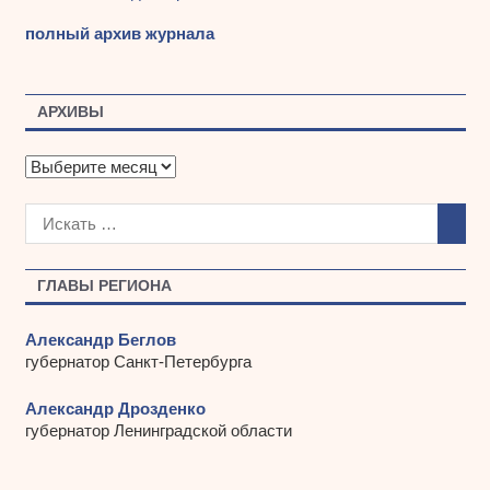
полный архив журнала
АРХИВЫ
А
р
х
и
в
ы
ГЛАВЫ РЕГИОНА
Александр Беглов
губернатор Санкт-Петербурга
Александр Дрозденко
губернатор Ленинградской области