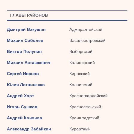
ГЛАВЫ РАЙОНОВ
Дмитрий Вакушин
Адмиралтейский
Михаил Соболев
Василеостровский
Виктор Полунин
Выборгский
Михаил Асташкевич
Калининский
Сергей Иванов
Кировский
Юлия Логвиненко
Колпинский
Андрей Хорт
Красногвардейский
Игорь Сушков
Красносельский
Андрей Кононов
Кронштадтский
Александр Забайкин
Курортный