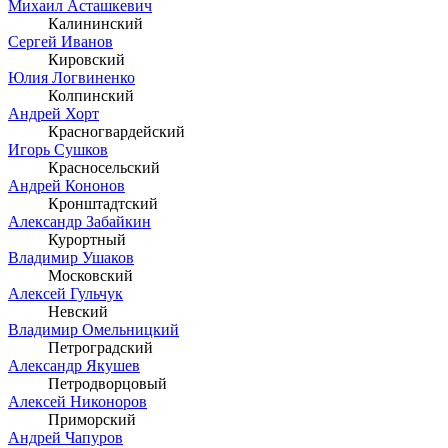
Михаил Асташкевич
Калининский
Сергей Иванов
Кировский
Юлия Логвиненко
Колпинский
Андрей Хорт
Красногвардейский
Игорь Сушков
Красносельский
Андрей Кононов
Кронштадтский
Александр Забайкин
Курортный
Владимир Ушаков
Московский
Алексей Гульчук
Невский
Владимир Омельницкий
Петроградский
Александр Якушев
Петродворцовый
Алексей Никоноров
Приморский
Андрей Чапуров