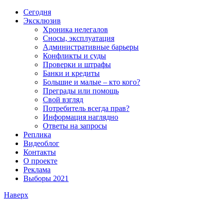
Сегодня
Эксклюзив
Хроника нелегалов
Сносы, эксплуатация
Административные барьеры
Конфликты и суды
Проверки и штрафы
Банки и кредиты
Большие и малые – кто кого?
Преграды или помощь
Свой взгляд
Потребитель всегда прав?
Информация наглядно
Ответы на запросы
Реплика
Видеоблог
Контакты
О проекте
Реклама
Выборы 2021
Наверх