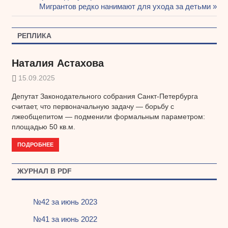
Навигация
запись:
Следующая
Мигрантов редко нанимают для ухода за детьми
запись:
по
РЕПЛИКА
записям
Наталия Астахова
15.09.2025
Депутат Законодательного собрания Санкт-Петербурга
считает, что первоначальную задачу — борьбу с
лжеобщепитом — подменили формальным параметром:
площадью 50 кв.м.
ПОДРОБНЕЕ
ЖУРНАЛ В PDF
№42 за июнь 2023
№41 за июнь 2022