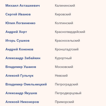
Михаил Асташкевич
Калининский
Сергей Иванов
Кировский
Юлия Логвиненко
Колпинский
Андрей Хорт
Красногвардейский
Игорь Сушков
Красносельский
Андрей Кононов
Кронштадтский
Александр Забайкин
Курортный
Владимир Ушаков
Московский
Алексей Гульчук
Невский
Владимир Омельницкий
Петроградский
Александр Якушев
Петродворцовый
Алексей Никоноров
Приморский