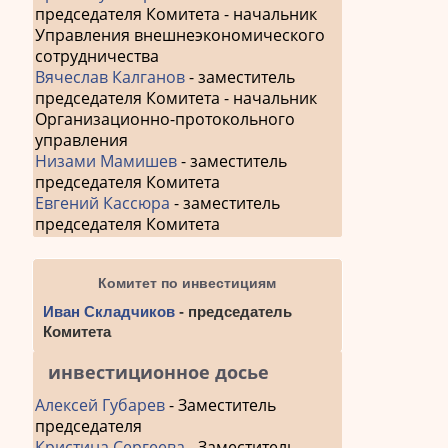
председателя Комитета - начальник
Управления внешнеэкономического
сотрудничества
Вячеслав Калганов
- заместитель
председателя Комитета - начальник
Организационно-протокольного
управления
Низами Мамишев
- заместитель
председателя Комитета
Евгений Кассюра
- заместитель
председателя Комитета
Комитет по инвестициям
Иван Складчиков
- председатель
Комитета
инвестиционное досье
Алексей Губарев
- Заместитель
председателя
Кристина Сергеева
- Заместитель