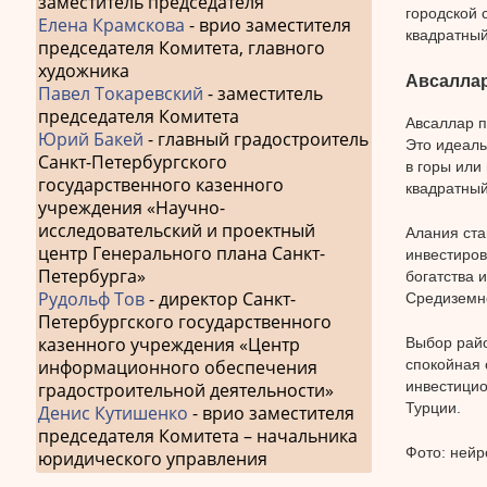
заместитель председателя
городской 
Елена Крамскова
- врио заместителя
квадратный
председателя Комитета, главного
художника
Авсалла
Павел Токаревский
- заместитель
председателя Комитета
Авсаллар п
Юрий Бакей
- главный градостроитель
Это идеаль
Санкт-Петербургского
в горы или
государственного казенного
квадратный
учреждения «Научно-
исследовательский и проектный
Алания ста
центр Генерального плана Санкт-
инвестиров
Петербурга»
богатства 
Рудольф Тов
- директор Санкт-
Средиземн
Петербургского государственного
казенного учреждения «Центр
Выбор райо
спокойная 
информационного обеспечения
инвестицио
градостроительной деятельности»
Турции.
Денис Кутишенко
- врио заместителя
председателя Комитета – начальника
Фото: нейр
юридического управления