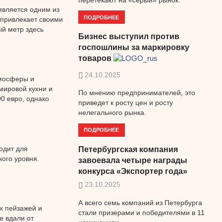
является одним из
ПОДРОБНЕЕ
 привлекает своими
ый метр здесь
Бизнес выступил против
госпошлины за маркировку
товаров
24.10.2025
тмосферы и
мировой кухни и
По мнению предпринимателей, это
0 евро, однако
приведет к росту цен и росту
нелегального рынка.
ПОДРОБНЕЕ
одит для
Петербургская компания
ого уровня.
завоевала четыре награды
конкурса «Экспортер года»
23.10.2025
А всего семь компаний из Петербурга
х пейзажей и
стали призерами и победителями в 11
е вдали от