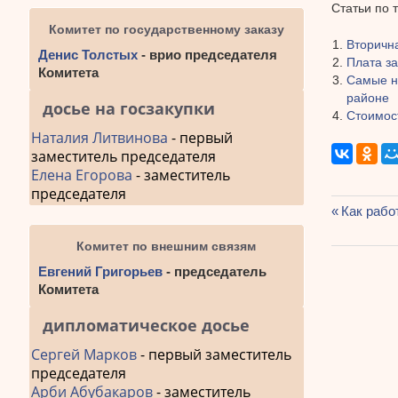
Статьи по 
Комитет по государственному заказу
Вторична
Денис Толстых
- врио председателя
Плата з
Комитета
Самые ни
районе
досье на госзакупки
Стоимос
Наталия Литвинова
- первый
заместитель председателя
Елена Егорова
- заместитель
председателя
Предыду
Как рабо
Навиг
запись:
Комитет по внешним связям
по
Евгений Григорьев
- председатель
запис
Комитета
дипломатическое досье
Сергей Марков
- первый заместитель
председателя
Арби Абубакаров
- заместитель