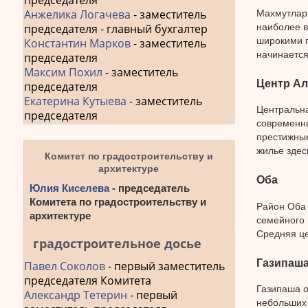
председателя
Анжелика Логачева
- заместитель
Махмутлар 
наиболее в
председателя - главный бухгалтер
широкими п
Константин Марков
- заместитель
начинается
председателя
Максим Похил
- заместитель
Центр А
председателя
Екатерина Кутыева
- заместитель
Центральна
председателя
современны
престижные
жилье здес
Комитет по градостроительству и
архитектуре
Оба
Юлия Киселева
- председатель
Комитета по градостроительству и
Район Оба 
архитектуре
семейного 
Средняя це
градостроительное досье
Газипаш
Павел Соколов
- первый заместитель
председателя Комитета
Газипаша о
Александр Тетерин
- первый
небольших 