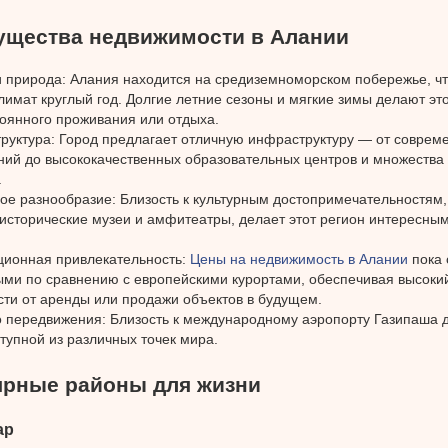
щества недвижимости в Алании
и природа: Алания находится на средиземноморском побережье, ч
лимат круглый год. Долгие летние сезоны и мягкие зимы делают э
тоянного проживания или отдыха.
руктура: Город предлагает отличную инфраструктуру — от соврем
ний до высококачественных образовательных центров и множества
.
ое разнообразие: Близость к культурным достопримечательностям, 
 исторические музеи и амфитеатры, делает этот регион интересны
ционная привлекательность:
Цены на недвижимость в Алании
пока 
ыми по сравнению с европейскими курортами, обеспечивая высоки
сти от аренды или продажи объектов в будущем.
о передвижения: Близость к международному аэропорту Газипаша 
тупной из различных точек мира.
рные районы для жизни
ар