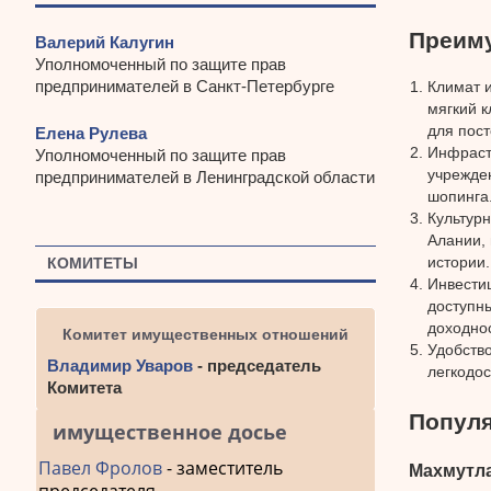
Преиму
Валерий Калугин
Уполномоченный по защите прав
предпринимателей в Санкт-Петербурге
Климат 
мягкий к
для пос
Елена Рулева
Инфраст
Уполномоченный по защите прав
учрежде
предпринимателей в Ленинградской области
шопинга
Культурн
Алании,
истории.
КОМИТЕТЫ
Инвести
доступн
доходно
Комитет имущественных отношений
Удобств
Владимир Уваров
- председатель
легкодос
Комитета
Популя
имущественное досье
Павел Фролов
- заместитель
Махмутл