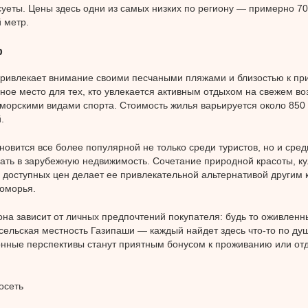
суеты. Цены здесь одни из самых низких по региону — примерно 70
 метр.
р
ривлекает внимание своими песчаными пляжами и близостью к пр
ное место для тех, кто увлекается активным отдыхом на свежем в
 морскими видами спорта. Стоимость жилья варьируется около 850 
.
новится все более популярной не только среди туристов, но и среди
ать в зарубежную недвижимость. Сочетание природной красоты, ку
и доступных цен делает ее привлекательной альтернативой другим 
оморья.
на зависит от личных предпочтений покупателя: будь то оживленн
сельская местность Газипаши — каждый найдет здесь что-то по ду
нные перспективы станут приятным бонусом к проживанию или отд
осеть