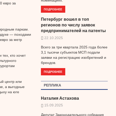
номинациях.
0 евро за
ПОДРОБНЕЕ
Петербург вошел в топ
регионов по числу заявок
иродным паркам.
предпринимателей на патенты
оздухе — походами
22.10.2025
евро за метр
Всего за три квартала 2025 года более
3,1 тысячи субъектов МСП подали
 тех, кто хочет
заявки на регистрацию изобретений и
льтурного
брендов.
курортам
ПОДРОБНЕЕ
ый центр или
РЕПЛИКА
ше, а выгодные
ыху на юге
Наталия Астахова
15.09.2025
Депутат Законодательного собрания