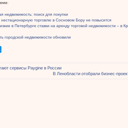
теме:
я недвижимость: поиск для покупки
а нестационарную торговлю в Сосновом Бору не повысится
зкие в Петербурге ставки на аренду торговой недвижимости – в К
ть городской недвижимости обновили
щая
тают сервисы Paygine в России
ация
Следующая
В Ленобласти отобрали бизнес-проек
запись:
ям