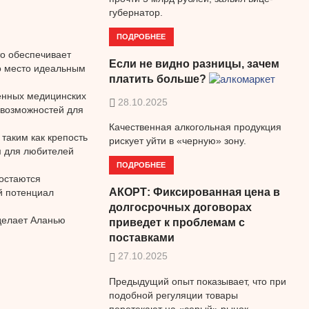
губернатор.
ПОДРОБНЕЕ
то обеспечивает
Если не видно разницы, зачем
то место идеальным
платить больше?
енных медицинских
28.10.2025
 возможностей для
Качественная алкогольная продукция
таким как крепость
рискует уйти в «черную» зону.
м для любителей
ПОДРОБНЕЕ
остаются
АКОРТ: Фиксированная цена в
й потенциал
долгосрочных договорах
делает Аланью
приведет к проблемам с
поставками
27.10.2025
Предыдущий опыт показывает, что при
подобной регуляции товары
перетекают на «серый» рынок.