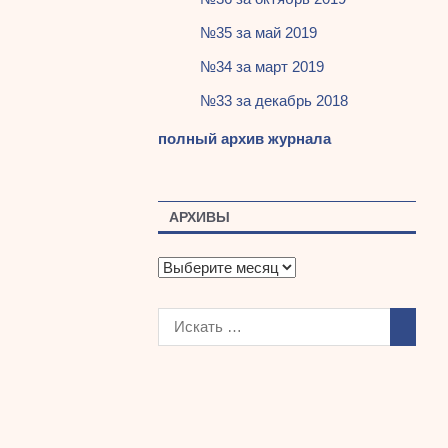
№35 за май 2019
№34 за март 2019
№33 за декабрь 2018
полный архив журнала
АРХИВЫ
А
р
х
и
в
ы