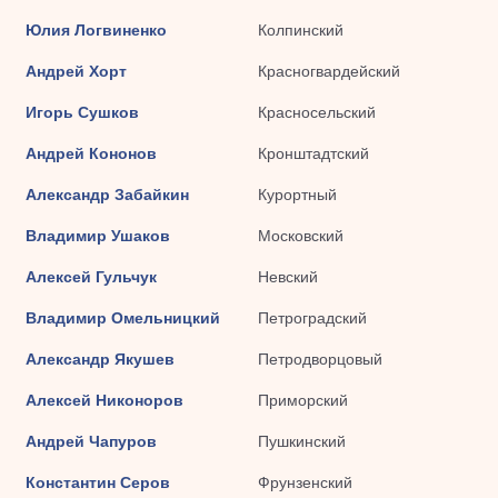
Юлия Логвиненко
Колпинский
Андрей Хорт
Красногвардейский
Игорь Сушков
Красносельский
Андрей Кононов
Кронштадтский
Александр Забайкин
Курортный
Владимир Ушаков
Московский
Алексей Гульчук
Невский
Владимир Омельницкий
Петроградский
Александр Якушев
Петродворцовый
Алексей Никоноров
Приморский
Андрей Чапуров
Пушкинский
Константин Серов
Фрунзенский