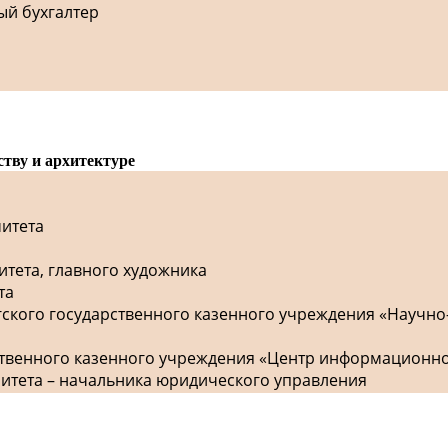
ый бухгалтер
ству и архитектуре
митета
итета, главного художника
та
гского государственного казенного учреждения «Научно
рственного казенного учреждения «Центр информационн
митета – начальника юридического управления