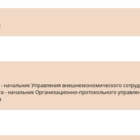
я
а - начальник Управления внешнеэкономического сотру
ета - начальник Организационно-протокольного управле
а