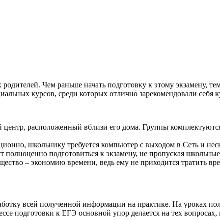
х родителей. Чем раньше начать подготовку к этому экзамену, т
иальных курсов, среди которых отлично зарекомендовали себя к
 центр, расположенный вблизи его дома. Группы комплектуютс
ционно, школьнику требуется компьютер с выходом в Сеть и нес
т полноценно подготовиться к экзамену, не пропуская школьны
ство – экономию времени, ведь ему не приходится тратить врем
ботку всей полученной информации на практике. На уроках пол
цессе подготовки к ЕГЭ основной упор делается на тех вопросах