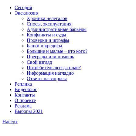
Сегодня
Эксклюзив
Хроника нелегалов
Сносы, эксплуатация
Административные барьеры
Конфликты и суды
Проверки и штрафы
Банки и кредиты
Большие и малые – кто кого?
Преграды или помощь
Свой взгляд
Потребитель всегда прав?
Информация наглядно
Ответы на запросы
Реплика
Видеоблог
Контакты
О проекте
Реклама
Выборы 2021
Наверх