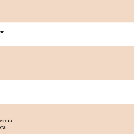
ле
итета
ета