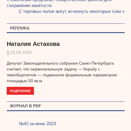
Навигация
сохранения занятости
запись:
Следующая
С торговых полок могут исчезнуть некоторые соки
по
запись:
записям
РЕПЛИКА
Наталия Астахова
15.09.2025
Депутат Законодательного собрания Санкт-Петербурга
считает, что первоначальную задачу — борьбу с
лжеобщепитом — подменили формальным параметром:
площадью 50 кв.м.
ПОДРОБНЕЕ
ЖУРНАЛ В PDF
№42 за июнь 2023