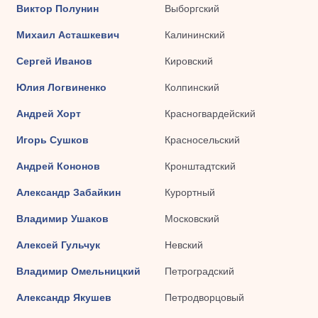
Виктор Полунин
Выборгский
Михаил Асташкевич
Калининский
Сергей Иванов
Кировский
Юлия Логвиненко
Колпинский
Андрей Хорт
Красногвардейский
Игорь Сушков
Красносельский
Андрей Кононов
Кронштадтский
Александр Забайкин
Курортный
Владимир Ушаков
Московский
Алексей Гульчук
Невский
Владимир Омельницкий
Петроградский
Александр Якушев
Петродворцовый