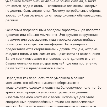
умершего может быть осквернено злыми силами, а также
что земля, вода и огонь — священные элементы, которые
не должны быть загрязнены. Поэтому погребальные обряды
зороастрийцев отличаются от традиционных обычаев других
религий.
Основным погребальным обрядом зороастрийцев является
«дохма» или «башня молчания». Это круглое сооружение
на холме или возвышении, куда умерших зороастрийцев
помещают на открытые платформы. Тела умерших
предоставляются стервятникам и другим птицам, которые
съедают плоть и тем самым очищают кости от осквернения.
Затем кости помещают в специальное отделение внутри
башни молчания или в овраг под ней, где они постепенно
разлагаются и превращаются в пыль.
Перед тем как перенести тело умершего в башню
молчания, его обычно омывают, обертывают в
традиционную одежду и кладут на белоснежное полотно. Во
время этого процесса участники церемонии должны
избегать прямого контакта с телом, используя для этого
специальные приспособления, такие как металлические
крючки. Затем тело переносят в домашнюю часовню или