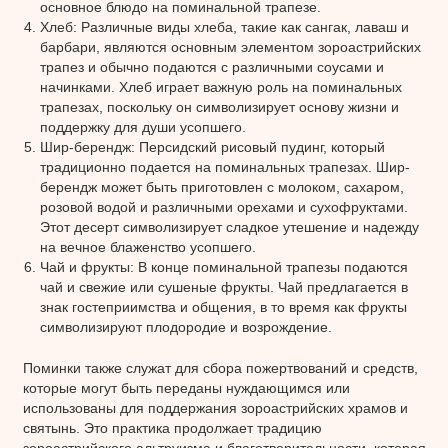
основное блюдо на поминальной трапезе.
Хлеб: Различные виды хлеба, такие как сангак, лаваш и
барбари, являются основным элементом зороастрийских
трапез и обычно подаются с различными соусами и
начинками. Хлеб играет важную роль на поминальных
трапезах, поскольку он символизирует основу жизни и
поддержку для души усопшего.
Шир-берендж: Персидский рисовый пудинг, который
традиционно подается на поминальных трапезах. Шир-
берендж может быть приготовлен с молоком, сахаром,
розовой водой и различными орехами и сухофруктами.
Этот десерт символизирует сладкое утешение и надежду
на вечное блаженство усопшего.
Чай и фрукты: В конце поминальной трапезы подаются
чай и свежие или сушеные фрукты. Чай предлагается в
знак гостеприимства и общения, в то время как фрукты
символизируют плодородие и возрождение.
Поминки также служат для сбора пожертвований и средств,
которые могут быть переданы нуждающимся или
использованы для поддержания зороастрийских храмов и
святынь. Это практика продолжает традицию
зороастрийского альтруизма и благотворительности, которая