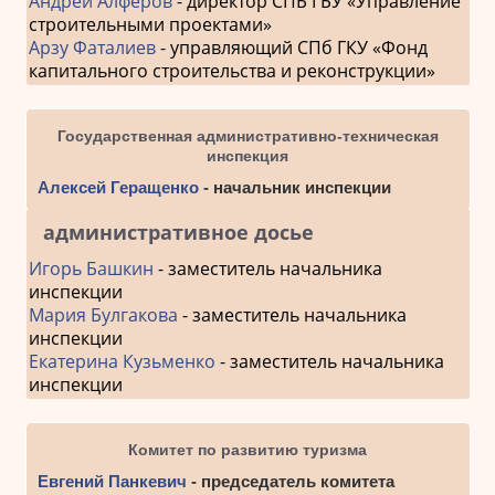
Андрей Алферов
- директор СПБ ГБУ «Управление
строительными проектами»
Арзу Фаталиев
- управляющий СПб ГКУ «Фонд
капитального строительства и реконструкции»
Государственная административно-техническая
инспекция
Алексей Геращенко
- начальник инспекции
административное досье
Игорь Башкин
- заместитель начальника
инспекции
Мария Булгакова
- заместитель начальника
инспекции
Екатерина Кузьменко
- заместитель начальника
инспекции
Комитет по развитию туризма
Евгений Панкевич
- председатель комитета