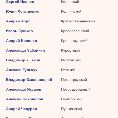
Сергей Иванов
Кировский
Юлия Логвиненко
Колпинский
Андрей Хорт
Красногвардейский
Игорь Сушков
Красносельский
Андрей Кононов
Кронштадтский
Александр Забайкин
Курортный
Владимир Ушаков
Московский
Алексей Гульчук
Невский
Владимир Омельницкий
Петроградский
Александр Якушев
Петродворцовый
Алексей Никоноров
Приморский
Андрей Чапуров
Пушкинский