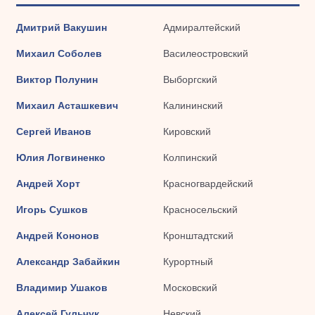
Дмитрий Вакушин
Адмиралтейский
Михаил Соболев
Василеостровский
Виктор Полунин
Выборгский
Михаил Асташкевич
Калининский
Сергей Иванов
Кировский
Юлия Логвиненко
Колпинский
Андрей Хорт
Красногвардейский
Игорь Сушков
Красносельский
Андрей Кононов
Кронштадтский
Александр Забайкин
Курортный
Владимир Ушаков
Московский
Алексей Гульчук
Невский