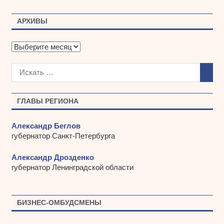
АРХИВЫ
А
р
х
и
в
ы
ГЛАВЫ РЕГИОНА
Александр Беглов
губернатор Санкт-Петербурга
Александр Дрозденко
губернатор Ленинградской области
БИЗНЕС-ОМБУДСМЕНЫ