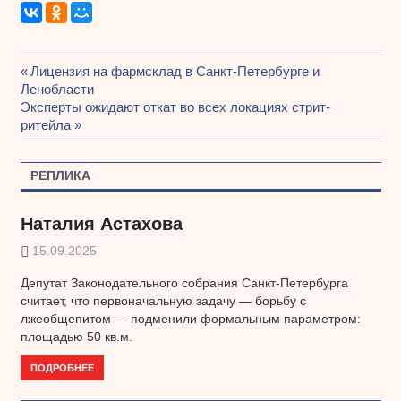
Предыдущая
Лицензия на фармсклад в Санкт-Петербурге и
Навигация
Ленобласти
запись:
Следующая
Эксперты ожидают откат во всех локациях стрит-
по
запись:
ритейла
записям
РЕПЛИКА
Наталия Астахова
15.09.2025
Депутат Законодательного собрания Санкт-Петербурга
считает, что первоначальную задачу — борьбу с
лжеобщепитом — подменили формальным параметром:
площадью 50 кв.м.
ПОДРОБНЕЕ