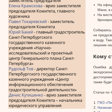
заместитель председателя
На офиц
Елена Крамскова
- врио заместителя
Мани, в 
председателя Комитета, главного
На мест
художника
брониров
Павел Токаревский
- заместитель
председателя Комитета
Собираясь 
Юрий Бакей
- главный градостроитель
не предусм
Санкт-Петербургского
и воду. Та
государственного казенного
лишним ока
учреждения «Научно-
исследовательский и проектный
Кому с
центр Генерального плана Санкт-
Петербурга»
Ошибка ду
Рудольф Тов
- директор Санкт-
экскурсион
Петербургского государственного
достоприм
казенного учреждения «Центр
также буде
информационного обеспечения
градостроительной деятельности»
Статьи по 
Денис Кутишенко
- врио заместителя
председателя Комитета – начальника
ГМЗ «Пе
юридического управления
Начинае