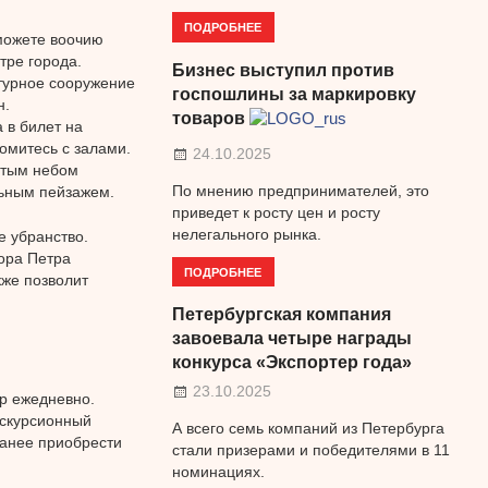
ПОДРОБНЕЕ
можете воочию
тре города.
Бизнес выступил против
турное сооружение
госпошлины за маркировку
н.
товаров
 в билет на
комитесь с залами.
24.10.2025
ытым небом
По мнению предпринимателей, это
льным пейзажем.
приведет к росту цен и росту
нелегального рынка.
е убранство.
ора Петра
ПОДРОБНЕЕ
кже позволит
Петербургская компания
завоевала четыре награды
конкурса «Экспортер года»
23.10.2025
ip ежедневно.
кскурсионный
А всего семь компаний из Петербурга
ранее приобрести
стали призерами и победителями в 11
номинациях.