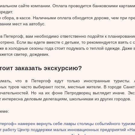
иальном сайте компании. Оплата проводится банковскими картами
кредит.
е сбора, в кассе. Наличными оплата обходится дороже, чем при п
ании мест на автобус.
в Петергоф, вам необходимо ответственно подойти к планировани
отрено. Если вы едете вместе с детьми, то рекомендуется взять с с
кже в холодные сезоны года стоит подумать о теплой одежде. Даже 
жется свитер, дождевик.
тоит заказать экскурсию?
мать, что в Петергоф едут только иностранные туристы. 
ных туров часто выбирают гости, местные жители. В городе Санк
ечательностей. Но на их фоне Петродворец выглядит иначе. Экс
т интересна деловым делегациям, школьникам из других городов.
теме:
тергоф» намерен вернуть себе лавры столицы событийного туриз
т работу Центр поддержки малых инновационных предприятий «На