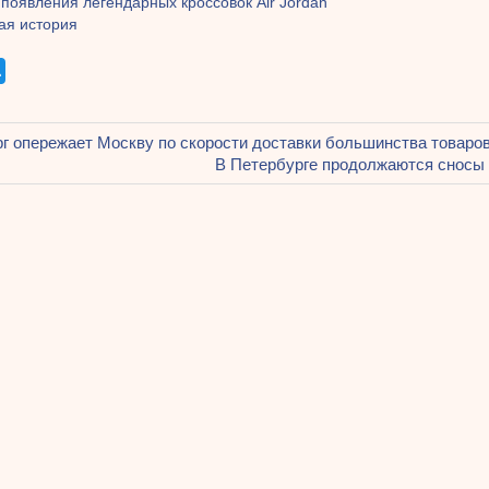
появления легендарных кроссовок Air Jordan
ая история
щая
г опережает Москву по скорости доставки большинства товаро
ация
Следующая
В Петербурге продолжаются сносы
запись:
ям