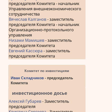
председателя Комитета - начальник
Управления внешнеэкономического
сотрудничества
Вячеслав Калганов
- заместитель
председателя Комитета - начальник
Организационно-протокольного
управления
Низами Мамишев
- заместитель
председателя Комитета
Евгений Кассюра
- заместитель
председателя Комитета
Комитет по инвестициям
Иван Складчиков
- председатель
Комитета
инвестиционное досье
Алексей Губарев
- Заместитель
председателя
Кристина Сергеева
- Заместитель