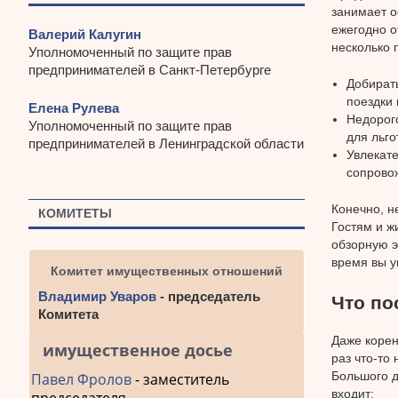
занимает о
ежегодно 
Валерий Калугин
несколько 
Уполномоченный по защите прав
предпринимателей в Санкт-Петербурге
Добирать
поездки 
Елена Рулева
Недорого
Уполномоченный по защите прав
для льго
предпринимателей в Ленинградской области
Увлекат
сопровож
Конечно, н
КОМИТЕТЫ
Гостям и ж
обзорную э
время вы у
Комитет имущественных отношений
Владимир Уваров
- председатель
Что по
Комитета
Даже корен
имущественное досье
раз что-то
Большого д
Павел Фролов
- заместитель
входит: