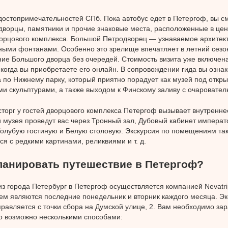
достопримечательностей СПб. Пока автобус едет в Петергоф, вы с
дворцы, памятники и прочие знаковые места, расположенные в цен
ворцового комплекса. Большой Петродворец — узнаваемое архитек
дными фонтанами. Особенно это зрелище впечатляет в летний сезо
ие Большого дворца без очередей. Стоимость визита уже включена
 когда вы приобретаете его онлайн. В сопровождении гида вы озна
 по Нижнему парку, который приятно порадует как музей под откр
ми скульптурами, а также выходом к Финскому заливу с очаровате
торг у гостей дворцового комплекса Петергоф вызывает внутренне
 музея проведут вас через Тронный зал, Дубовый кабинет императ
Голубую гостиную и Белую столовую. Экскурсия по помещениям та
ся с редкими картинами, реликвиями и т. д.
ланировать путешествие в Петергоф?
из города Петербург в Петергоф осуществляется компанией Nevatr
м являются последние понедельник и вторник каждого месяца. Э
правляется с точки сбора на Думской улице, 2. Вам необходимо за
о возможно несколькими способами: