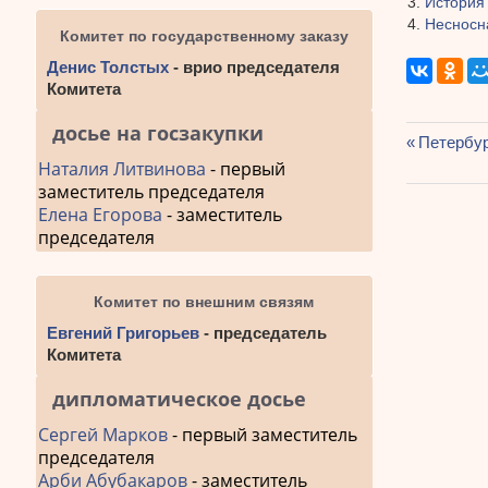
История 
Несносн
Комитет по государственному заказу
Денис Толстых
- врио председателя
Комитета
досье на госзакупки
Предыду
Петербур
Навиг
запись:
Наталия Литвинова
- первый
заместитель председателя
по
Елена Егорова
- заместитель
запис
председателя
Комитет по внешним связям
Евгений Григорьев
- председатель
Комитета
дипломатическое досье
Сергей Марков
- первый заместитель
председателя
Арби Абубакаров
- заместитель