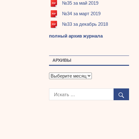
№35 за май 2019
№34 за март 2019
№33 за декабрь 2018
полный архив журнала
АРХИВЫ
А
р
х
и
в
ы