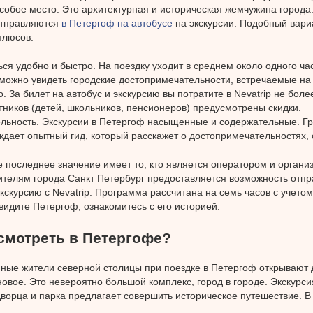
собое место. Это архитектурная и историческая жемчужина города.
отправляются
в Петергоф на автобусе
на экскурсии. Подобный вари
плюсов:
ся удобно и быстро. На поездку уходит в среднем около одного ча
можно увидеть городские достопримечательности, встречаемые на
. За билет на автобус и экскурсию вы потратите в Nevatrip не боле
тников (детей, школьников, пенсионеров) предусмотрены скидки.
ельность. Экскурсии в Петергоф насыщенные и содержательные. Гр
дает опытный гид, который расскажет о достопримечательностях, 
е последнее значение имеет то, кто является оператором и органи
ителям города Санкт Петербург предоставляется возможность отпр
кскурсию с Nevatrip. Программа рассчитана на семь часов с учетом 
видите Петергоф, ознакомитесь с его историей.
смотреть в Петергофе?
ные жители северной столицы при поездке в Петергоф открывают 
 новое. Это невероятно большой комплекс, город в городе. Экскурс
ворца и парка предлагает совершить историческое путешествие. В