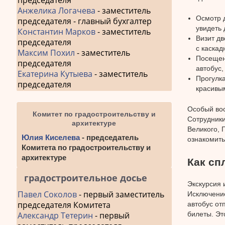
председателя
Анжелика Логачева
- заместитель
Осмотр 
председателя - главный бухгалтер
увидеть 
Константин Марков
- заместитель
Визит д
председателя
с каска
Максим Похил
- заместитель
Посещен
председателя
автобус,
Екатерина Кутыева
- заместитель
Прогулка
председателя
красивы
Особый вос
Комитет по градостроительству и
Сотрудники
архитектуре
Великого, 
Юлия Киселева
- председатель
ознакомить
Комитета по градостроительству и
архитектуре
Как сп
градостроительное досье
Экскурсия 
Павел Соколов
- первый заместитель
Исключение
председателя Комитета
автобус от
билеты. Эт
Александр Тетерин
- первый